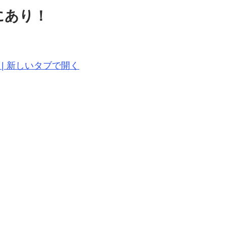
にあり！
18-n.svg | 新しいタブで開く