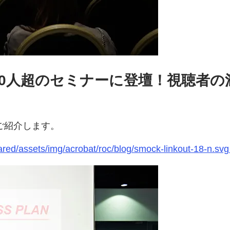
00人超のセミナーに登壇！視聴者の
でご紹介します。
c-shared/assets/img/acrobat/roc/blog/smock-linkout-