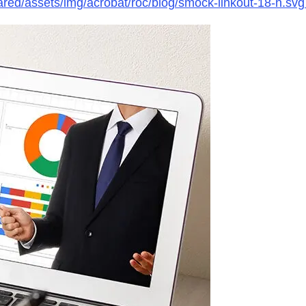
c-shared/assets/img/acrobat/roc/blog/smock-linkout-