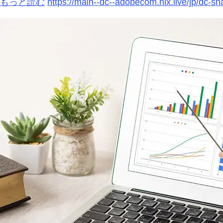
もっと読む
https://main--dc--adobecom.hlx.live/jp/d