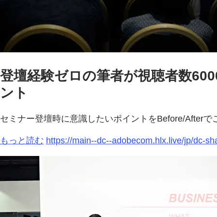
登壇経験ゼロの筆者が視聴者数60
ント
セミナー登壇時に意識したいポイントをBefore/After
もっと読む
https://main--dc--adobecom.hlx.live/jp/d