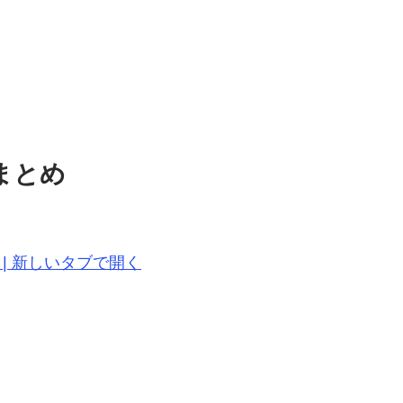
まとめ
18-n.svg | 新しいタブで開く