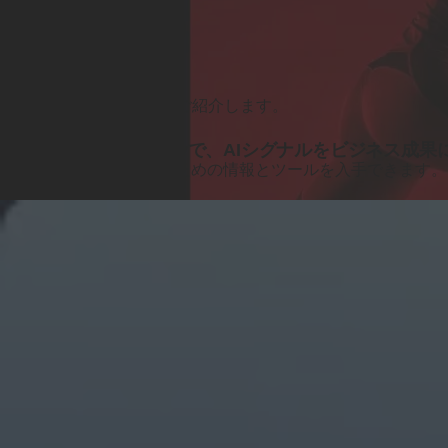
機能と
リリース
新機能
アドビの
最新製品機能を
ご紹介します。
Adobe Brand Visibilityで、
AI
シグナルを
ビジネス
成果
AI検索で
顧客を
獲得する
ための
情報と
ツールを
入手できます。
詳細を
見る