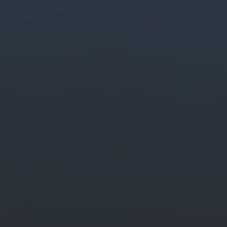
魅力的な
コンテンツを
簡単に
生
クリエイティブ
AIで
画像、
動画、
音声を
すばやく
作成・編集で