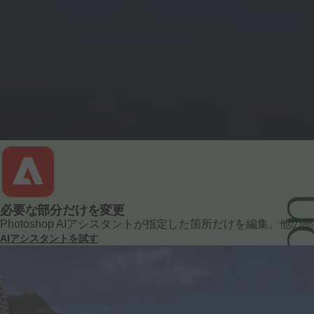
PDFと
文書の
基本事項
必要な
部分だけを
変更
Photoshop AI
アシスタントが
指定した
箇所だけを
編集。
他の
部
AIアシスタントを
試す