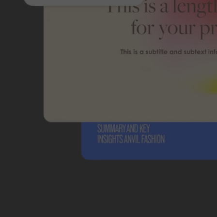
学生・教職員は
特別価格
業界トップ
クラスの
クリエイティブ
ツールを
最大限に
お得な
価