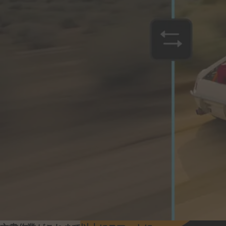
顧客体験を
創出
ビジネスへの
インパクト創出、
スピード
アップ、
大規模な
パー
学生・教職員向け