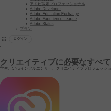
アドビ認定プロフェッショナル
Adobe Developer
Adobe Education Exchange
Adobe Experience League
Adobe Status
プラン
ログイン
.
ア
ド
クリエイティブに
必要な
すべて
学生、
SNS
インフルエンサー、
クリエイティブ
プロフェッシ
ビ
ホ
ー
ム