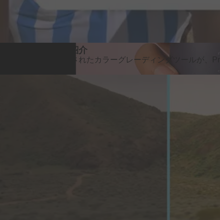
カラーモードの
ご紹介
編集者の
ために
設計された
カラーグレーディング
ツールが、
P
Premiereの
詳細を
見る