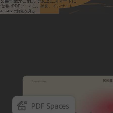
文書作業が
これまで
以上に
スマートに
信頼の
PDF
ツールに、
編集、
インサイト、
コンテンツ
作成の
Acrobatの
詳細を
見る