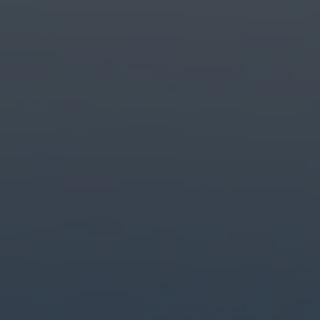
最高峰の
ツールで
制作
デザイン、
写真、
動画、
クリエイティブ
AIの
業界を
リードする
コンテンツ
制作