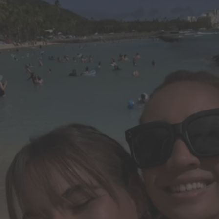
短時間で
すべて
完成
PDFを
作成、
編集、
共有。
AIで
編集や
プレゼンテーション
作成