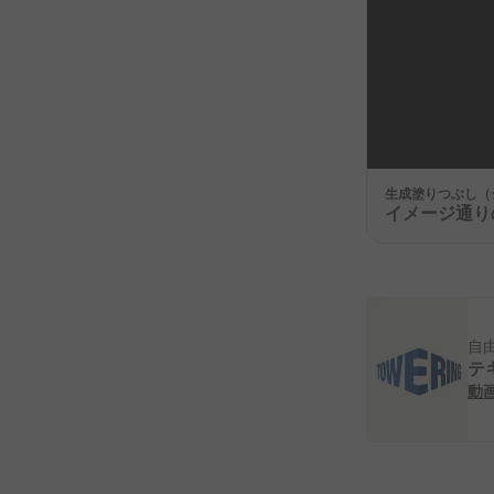
生成塗り
つぶし
（
イメージ通り
自
テ
動