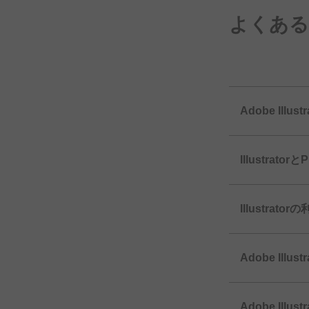
よくある
Adobe Illu
Illustrat
Illustra
Adobe Ill
Adobe Ill