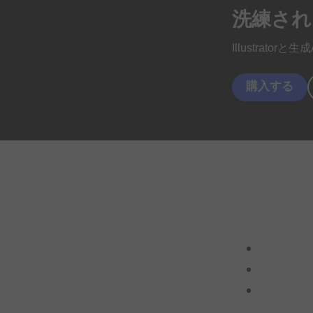
洗練され
Illustratorと
生成
購入する