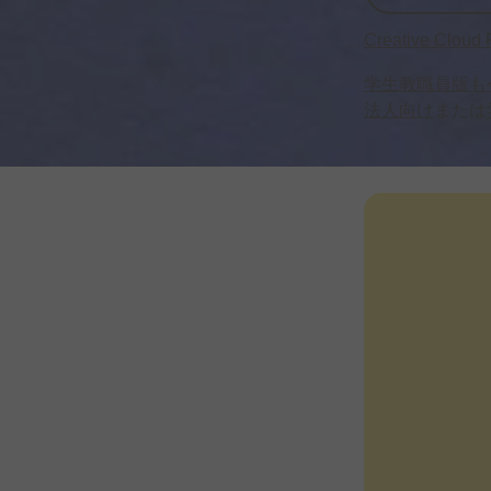
Creative Cloud
学生教職員版も
法人向け
または