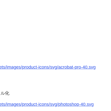
ts/images/product-icons/svg/acrobat-pro-40.svg
タル化
ts/images/product-icons/svg/photoshop-40.svg