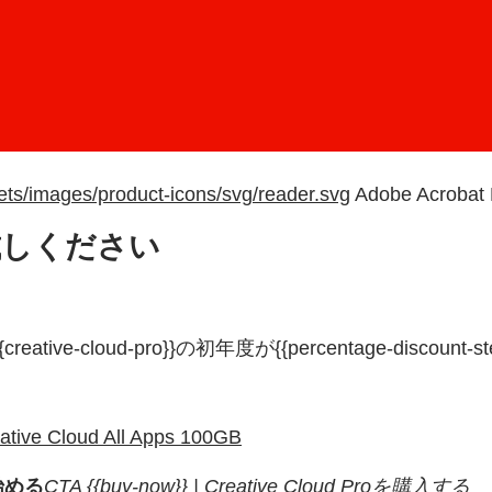
ts/images/product-icons/svg/reader.svg
Adobe Acrobat 
試しください
eative-cloud-pro}}の初年度が{{percentage-d
ative Cloud All Apps 100GB
料で始める
CTA {{buy-now}} | Creative Cloud Proを購入する