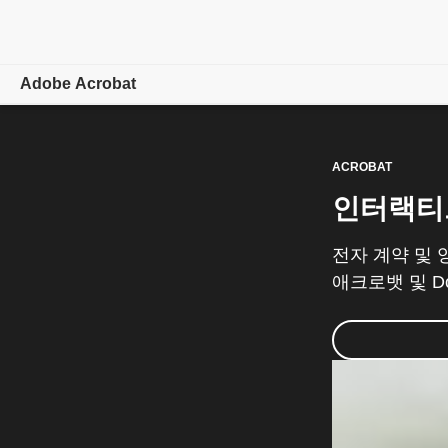
Adobe Acrobat
개요
ACROBAT
기능
인터랙티브
모바일
전자 계약 및 
플랜 비교
애크로뱃 및 D
온라인 도구
학습 및 지원
지금 시작