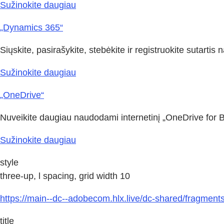
Sužinokite daugiau
„Dynamics 365“
Siųskite, pasirašykite, stebėkite ir registruokite sutart
Sužinokite daugiau
„OneDrive“
Nuveikite daugiau naudodami internetinį „OneDrive for Bu
Sužinokite daugiau
style
three-up, l spacing, grid width 10
https://main--dc--adobecom.hlx.live/dc-shared/fragmen
title