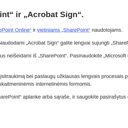
nt“ ir „Acrobat Sign“.
ePoint Online“
ir
vietiniams „SharePoint“
naudotojams.
audodami „Acrobat Sign“ galite lengvai sujungti „ShareP
s neišeidami iš „SharePoint“. Pasinaudokite „Microsoft F
ų įsitraukimą bei paslaugų užklausas lengvais procesais
skaitmeninėmis internetinėmis formomis.
ePoint“ aplanke arba sąraše, ir saugokite pasirašytus