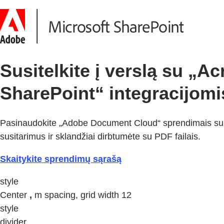
Susitelkite į verslą su „A
SharePoint“ integracijomi
Pasinaudokite „Adobe Document Cloud“ sprendimais su „
susitarimus ir sklandžiai dirbtumėte su PDF failais.
Skaitykite sprendimų sąrašą
style
Center
,
m spacing, grid width 12
style
divider