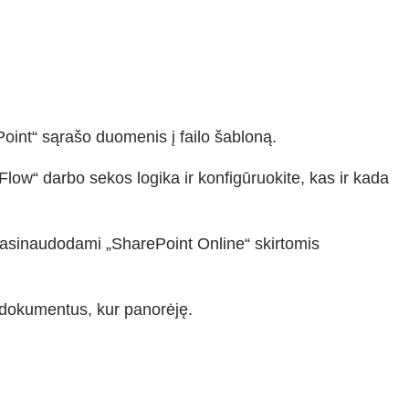
oint“ sąrašo duomenis į failo šabloną.
low“ darbo sekos logika ir konfigūruokite, kas ir kada
 pasinaudodami „SharePoint Online“ skirtomis
 dokumentus, kur panorėję.