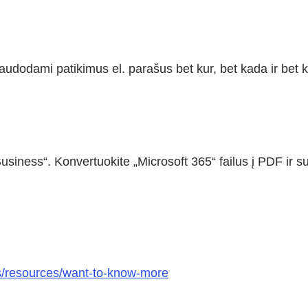
is naudodami patikimus el. parašus bet kur, bet kada ir be
siness“. Konvertuokite „Microsoft 365“ failus į PDF ir su
ts/resources/want-to-know-more