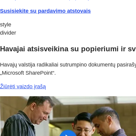
Susisiekite su pardavimo atstovais
style
divider
Havajai atsisveikina su popieriumi ir sv
Havajų valstija radikaliai sutrumpino dokumentų pasirašy
„Microsoft SharePoint“.
Žiūrėti vaizdo įrašą