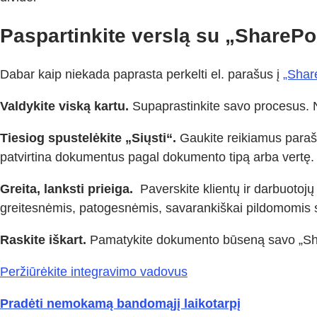
Paspartinkite verslą su „SharePoi
Dabar kaip niekada paprasta perkelti el. parašus į
„Shar
Valdykite viską kartu.
Supaprastinkite savo procesus. N
Tiesiog spustelėkite „Siųsti“.
Gaukite reikiamus parašu
patvirtina dokumentus pagal dokumento tipą arba vertę.
Greita, lanksti prieiga.
Paverskite klientų ir darbuotoj
greitesnėmis, patogesnėmis, savarankiškai pildomomis 
Raskite iškart.
Pamatykite dokumento būseną savo „Shar
Peržiūrėkite integravimo vadovus
Pradėti nemokamą bandomąjį laikotarpį