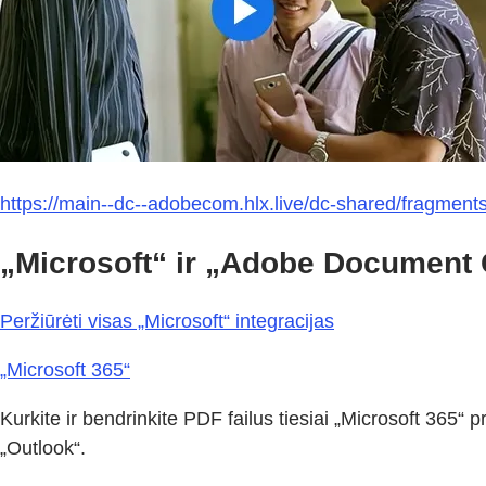
https://main--dc--adobecom.hlx.live/dc-shared/fragmen
„Microsoft“ ir „Adobe Document C
Peržiūrėti visas „Microsoft“ integracijas
„Microsoft 365“
Kurkite ir bendrinkite PDF failus tiesiai „Microsoft 365“
„Outlook“.