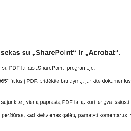
sekas su „SharePoint“ ir „Acrobat“.
i su PDF failais „SharePoint“ programoje.
5“ failus į PDF, pridėkite bandymų, junkite dokumentus į v
ujunkite į vieną paprastą PDF failą, kurį lengva išsiųsti
peržiūras, kad kiekvienas galėtų pamatyti komentarus ir 