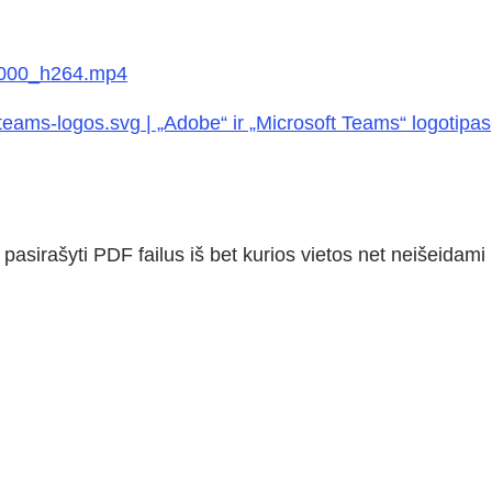
3000_h264.mp4
eams-logos.svg | „Adobe“ ir „Microsoft Teams“ logotipas
 pasirašyti PDF failus iš bet kurios vietos net neišeidami