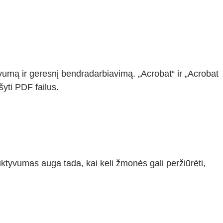
umą ir geresnį bendradarbiavimą. „Acrobat“ ir „Acrobat
šyti PDF failus.
uktyvumas auga tada, kai keli žmonės gali peržiūrėti,