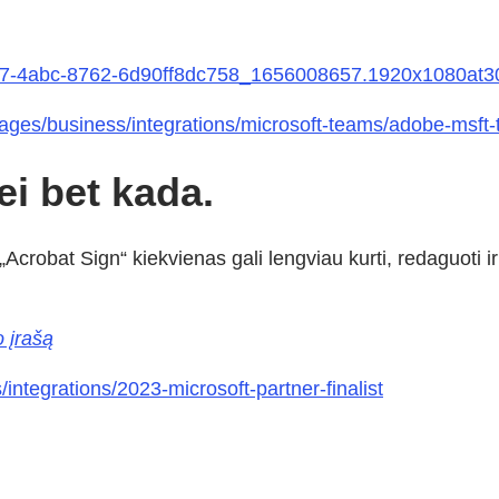
e27-4abc-8762-6d90ff8dc758_1656008657.1920x1080at
ages/business/integrations/microsoft-teams/adobe-msft-t
ei bet kada.
Acrobat Sign“ kiekvienas gali lengviau kurti, redaguoti ir
o įrašą
integrations/2023-microsoft-partner-finalist