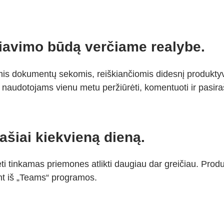
iavimo būdą verčiame realybe.
mis dokumentų sekomis, reiškiančiomis didesnį produktyv
s naudotojams vienu metu peržiūrėti, komentuoti ir pasira
ašiai kiekvieną dieną.
ti tinkamas priemones atlikti daugiau dar greičiau. Prod
ant iš „Teams“ programos.