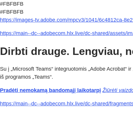
#FBFBFB
#FBFBFB
https://images-tv.adobe.com/mpcv3/1041/6c4812ca-8
https://main--dc--adobecom.hlx.live/dc-shared/assets/im
Dirbti drauge. Lengviau, n
Su į „Microsoft Teams“ integruotomis „Adobe Acrobat“ ir „
iš programos „Teams“.
Pradėti nemokamą bandomąjį laikotarpį
Žiūrėti vaizd
https://main--dc--adobecom.hlx.live/dc-shared/fragments/