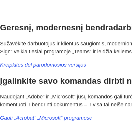
Geresnį, modernesnį bendradarb
Sužavėkite darbuotojus ir klientus saugiomis, modernio
Sign“ veikia tiesiai programoje „Teams“ ir leidžia keliem
Kreipkitės dėl parodomosios versijos
Įgalinkite savo komandas dirbti n
Naudojant „Adobe“ ir „Microsoft“ jūsų komandos gali turė
komentuoti ir bendrinti dokumentus – ir visa tai neišein
Gauti „Acrobat“ „Microsoft“ programose