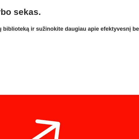
rbo sekas.
ų biblioteką ir sužinokite daugiau apie efektyvesnį b