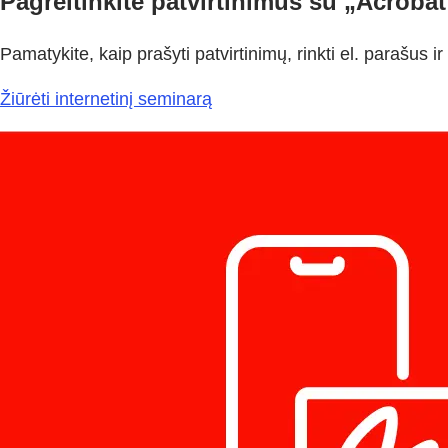
Pagreitinkite patvirtinimus su „Acrobat
Pamatykite, kaip prašyti patvirtinimų, rinkti el. parašus 
Žiūrėti internetinį seminarą