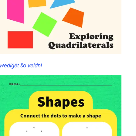
Rediģēt šo veidni