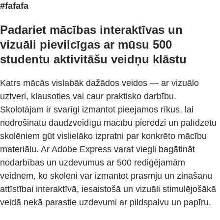
#fafafa
Padariet mācības interaktīvas un
vizuāli pievilcīgas ar mūsu 500
studentu aktivitāšu veidņu klāstu
Katrs mācās vislabāk dažādos veidos — ar vizuālo
uztveri, klausoties vai caur praktisko darbību.
Skolotājam ir svarīgi izmantot pieejamos rīkus, lai
nodrošinātu daudzveidīgu mācību pieredzi un palīdzētu
skolēniem gūt vislielāko izpratni par konkrēto mācību
materiālu. Ar Adobe Express varat viegli bagātināt
nodarbības un uzdevumus ar 500 rediģējamām
veidnēm, ko skolēni var izmantot prasmju un zināšanu
attīstībai interaktīvā, iesaistošā un vizuāli stimulējošākā
veidā nekā parastie uzdevumi ar pildspalvu un papīru.