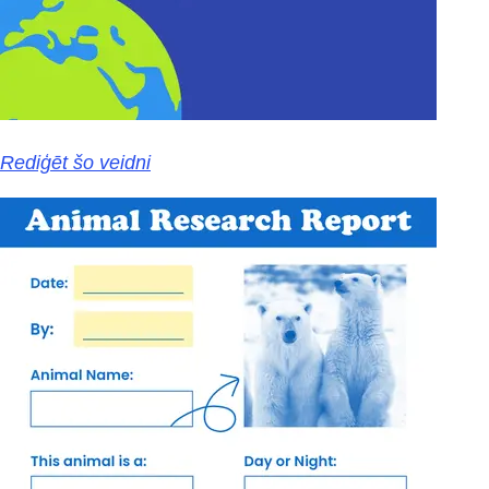
Rediģēt šo veidni