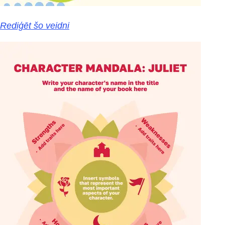
Rediģēt šo veidni