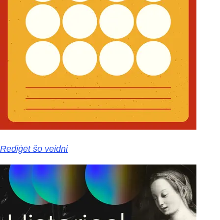
Rediģēt šo veidni