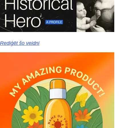
Rediģēt šo veidni