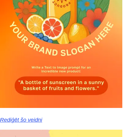
Rediģēt šo veidni