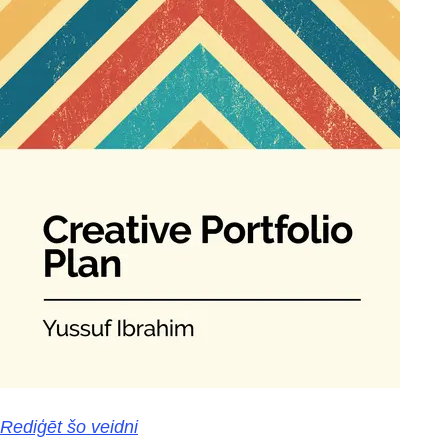
Rediģēt šo veidni