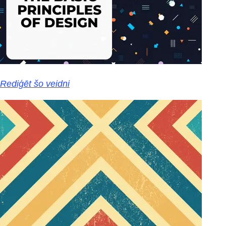
Rediģēt šo veidni