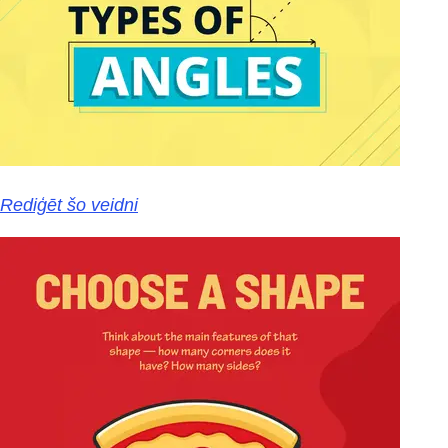
Rediģēt šo veidni