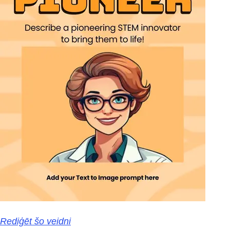
Rediģēt šo veidni