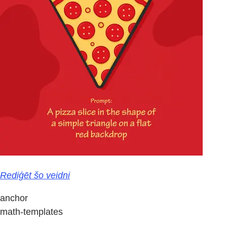
Rediģēt šo veidni
anchor
math-templates