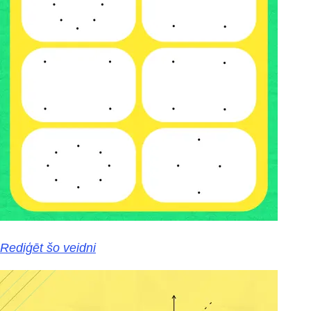
Rediģēt šo veidni