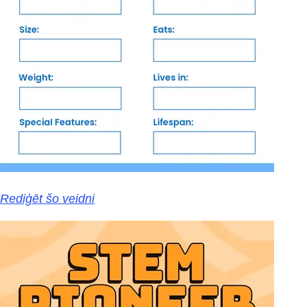
Rediģēt šo veidni