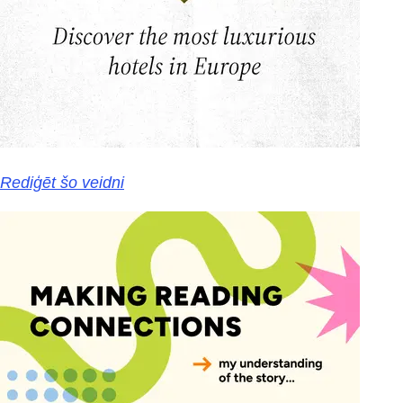
Rediģēt šo veidni