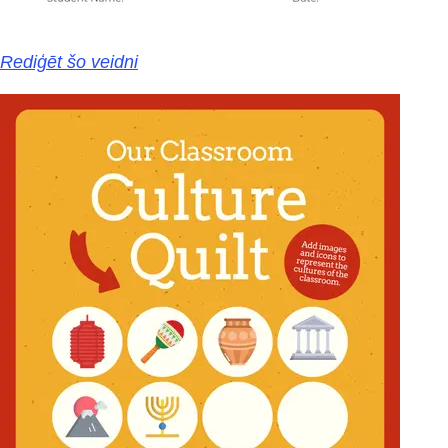
Rediģēt šo veidni