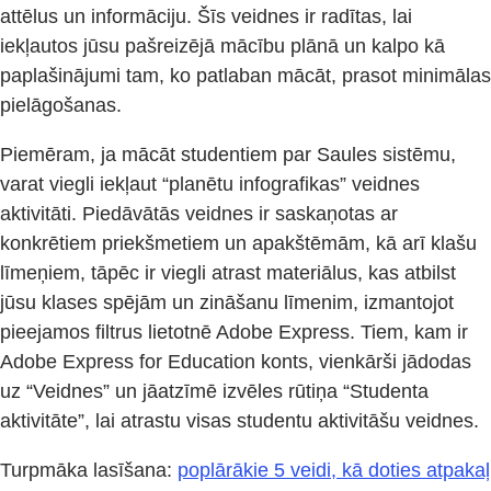
attēlus un informāciju. Šīs veidnes ir radītas, lai
iekļautos jūsu pašreizējā mācību plānā un kalpo kā
paplašinājumi tam, ko patlaban mācāt, prasot minimālas
pielāgošanas.
Piemēram, ja mācāt studentiem par Saules sistēmu,
varat viegli iekļaut “planētu infografikas” veidnes
aktivitāti. Piedāvātās veidnes ir saskaņotas ar
konkrētiem priekšmetiem un apakštēmām, kā arī klašu
līmeņiem, tāpēc ir viegli atrast materiālus, kas atbilst
jūsu klases spējām un zināšanu līmenim, izmantojot
pieejamos filtrus lietotnē Adobe Express. Tiem, kam ir
Adobe Express for Education konts, vienkārši jādodas
uz “Veidnes” un jāatzīmē izvēles rūtiņa “Studenta
aktivitāte”, lai atrastu visas studentu aktivitāšu veidnes.
Turpmāka lasīšana:
poplārākie 5 veidi, kā doties atpakaļ