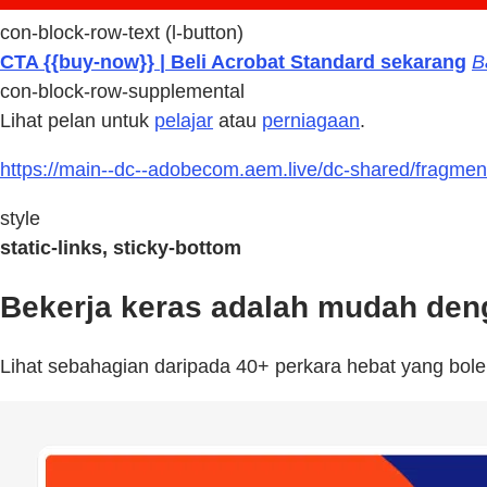
con-block-row-text (l-button)
CTA {{buy-now}} | Beli Acrobat Standard sekarang
B
con-block-row-supplemental
Lihat pelan untuk
pelajar
atau
perniagaan
.
https://main--dc--adobecom.aem.live/dc-shared/fragme
style
static-links, sticky-bottom
Bekerja keras adalah mudah denga
Lihat sebahagian daripada 40+ perkara hebat yang bol