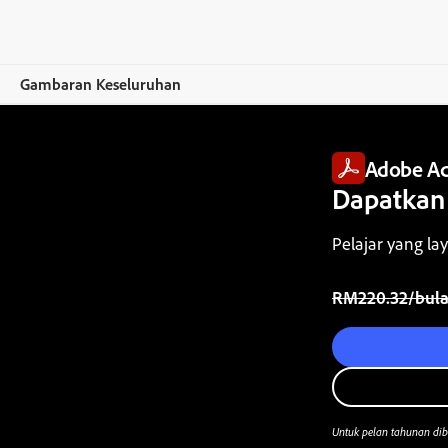
Gambaran Keseluruhan
Overview
Adobe Ac
Acrobat
Dapatkan 
Ciri
Pelajar yang la
Bandingkan Pelan
Biasanya pada
RM
220
.
32
/bul
Beli sekarang
Percubaan percuma
Untuk pelan tahunan dib