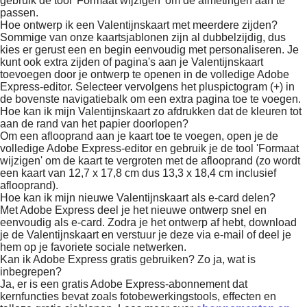
gebruik de tool 'Formaat wijzigen' om de afmetingen aan te
passen.
Hoe ontwerp ik een Valentijnskaart met meerdere zijden?
Sommige van onze kaartsjablonen zijn al dubbelzijdig, dus
kies er gerust een en begin eenvoudig met personaliseren. Je
kunt ook extra zijden of pagina's aan je Valentijnskaart
toevoegen door je ontwerp te openen in de volledige Adobe
Express-editor. Selecteer vervolgens het pluspictogram (+) in
de bovenste navigatiebalk om een extra pagina toe te voegen.
Hoe kan ik mijn Valentijnskaart zo afdrukken dat de kleuren tot
aan de rand van het papier doorlopen?
Om een aflooprand aan je kaart toe te voegen, open je de
volledige Adobe Express-editor en gebruik je de tool 'Formaat
wijzigen' om de kaart te vergroten met de aflooprand (zo wordt
een kaart van 12,7 x 17,8 cm dus 13,3 x 18,4 cm inclusief
aflooprand).
Hoe kan ik mijn nieuwe Valentijnskaart als e-card delen?
Met Adobe Express deel je het nieuwe ontwerp snel en
eenvoudig als e-card. Zodra je het ontwerp af hebt, download
je de Valentijnskaart en verstuur je deze via e-mail of deel je
hem op je favoriete sociale netwerken.
Kan ik Adobe Express gratis gebruiken? Zo ja, wat is
inbegrepen?
Ja, er is een gratis Adobe Express-abonnement dat
kernfuncties bevat zoals fotobewerkingstools, effecten en