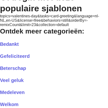
populaire sjablonen
topics=valentines-day&tasks=card-greeting&language=nl-
NL,en-US&license=free&behaviors=still&orderBy=-
remixCount&limit=23&collection=default
Ontdek meer categorieën:
Bedankt
Gefeliciteerd
Beterschap
Veel geluk
Medeleven
Welkom