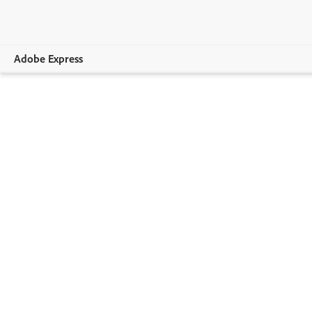
Adobe Express
Overzicht
Creëren
Bewerken
Bedrijven
Onderwijs
Lidmaatschappen vergelijken