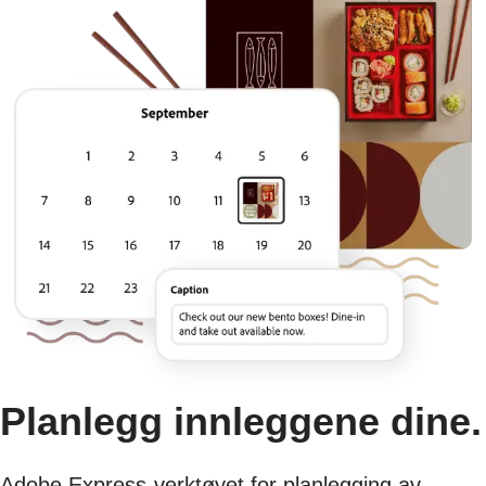
Planlegg innleggene dine.
Adobe Express-verktøyet for planlegging av