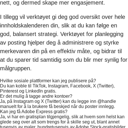
nett, og dermed skape mer engasjement.
I tillegg vil verktøyet gi deg god oversikt over hele
innholdskalenderen din, slik at du kan følge en
god, balansert strategi. Verktøyet for planlegging
av posting hjelper deg å administrere og styrke
merkevaren din på en effektiv måte, og bidrar til
at du sparer tid samtidig som du blir mer synlig for
målgruppen.
Hvilke sosiale plattformer kan jeg publisere på?
Du kan koble til TikTok, Instagram, Facebook, X (Twitter),
Pinterest og LinkedIn gratis.
Er det mulig å tagge andre kontoer?
Ja, på Instagram og X (Twitter) kan du legge inn @handle
manuelt for å la brukere få beskjed når du poster innlegg.
Kan jeg få Adobe Express gratis?
Ja, vi har en gratisplan tilgjengelig, slik at hvem som helst kan
glede seg over alt som trengs for å skille seg ut, blant annet
tusenvis av maler, hundretusenvis av Adobe Stock-gratisbilder