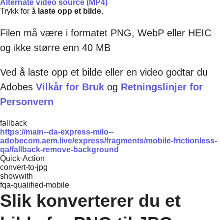
Alternate video source (MP4)
Trykk for å
laste opp et bilde.
Filen må være i formatet PNG, WebP eller HEIC
og ikke større enn 40 MB
Ved å laste opp et bilde eller en video godtar du
Adobes
Vilkår for Bruk
og
Retningslinjer for
Personvern
fallback
https://main--da-express-milo--
adobecom.aem.live/express/fragments/mobile-frictionless-
qa/fallback-remove-background
Quick-Action
convert-to-jpg
showwith
fqa-qualified-mobile
Slik konverterer du et