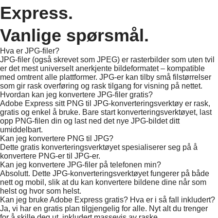
Express.
Vanlige spørsmål.
Hva er JPG-filer?
JPG-filer (også skrevet som JPEG) er rasterbilder som uten tvil
er det mest universelt anerkjente bildeformatet – kompatible
med omtrent alle plattformer. JPG-er kan tilby små filstørrelser
som gir rask overføring og rask tilgang for visning på nettet.
Hvordan kan jeg konvertere JPG-filer gratis?
Adobe Express sitt PNG til JPG-konverteringsverktøy er rask,
gratis og enkel å bruke. Bare start konverteringsverktøyet, last
opp PNG-filen din og last ned det nye JPG-bildet ditt
umiddelbart.
Kan jeg konvertere PNG til JPG?
Dette gratis konverteringsverktøyet spesialiserer seg på å
konvertere PNG-er til JPG-er.
Kan jeg konvertere JPG-filer på telefonen min?
Absolutt. Dette JPG-konverteringsverktøyet fungerer på både
nett og mobil, slik at du kan konvertere bildene dine når som
helst og hvor som helst.
Kan jeg bruke Adobe Express gratis? Hva er i så fall inkludert?
Ja, vi har en gratis plan tilgjengelig for alle. Nyt alt du trenger
for å skille deg ut, inkludert massevis av raske