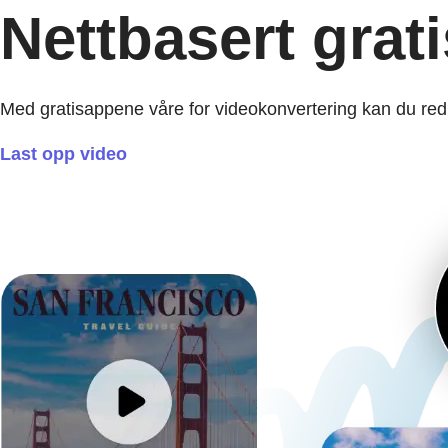
Nettbasert grat
Med gratisappene våre for videokonvertering kan du redi
Last opp video