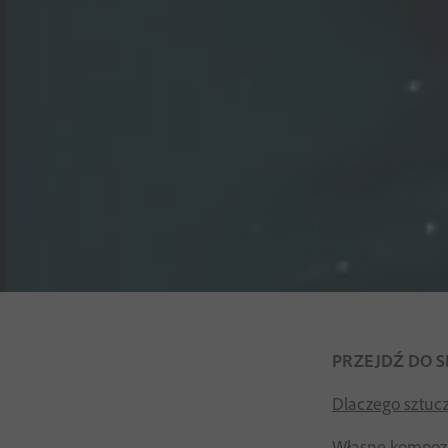
PRZEJDŹ DO S
Dlaczego sztucz
Własne kompozyc