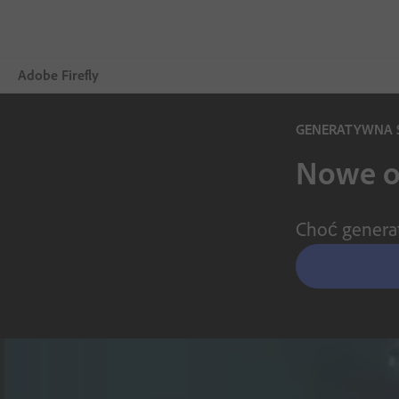
Adobe Firefly
GENERATYWNA S
Więcej
Nowe ob
Generowanie
Edytowanie
Choć generat
Mobilne
Porównaj plany