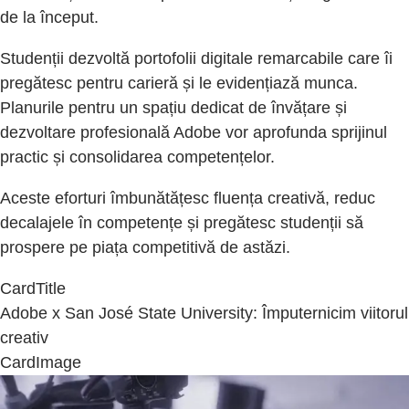
de la început.
Studenții dezvoltă portofolii digitale remarcabile care îi
pregătesc pentru carieră și le evidențiază munca.
Planurile pentru un spațiu dedicat de învățare și
dezvoltare profesională Adobe vor aprofunda sprijinul
practic și consolidarea competențelor.
Aceste eforturi îmbunătățesc fluența creativă, reduc
decalajele în competențe și pregătesc studenții să
prospere pe piața competitivă de astăzi.
CardTitle
Adobe x San José State University: Împuternicim viitorul
creativ
CardImage