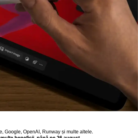
obe, Google, OpenAI, Runway și multe altele.
i multe beneficii, până pe 26 august.