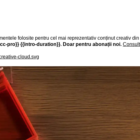
umentele folosite pentru cel mai reprezentativ conținut creativ din
c-pro}} {{intro-duration}}. Doar pentru abonații noi.
Consult
creative-cloud.svg