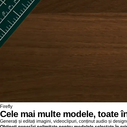
Firefly
Cele mai multe modele, toate în
Generați și editați imagini, videoclipuri, conținut audio și desi
Obțineți generări nelimitate pentru modelele selectate în pri