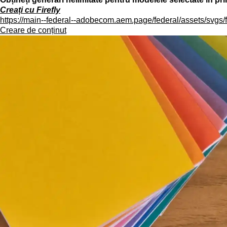
Creați cu Firefly
https://main--federal--adobecom.aem.page/federal/assets/svgs/f
Creare de conținut