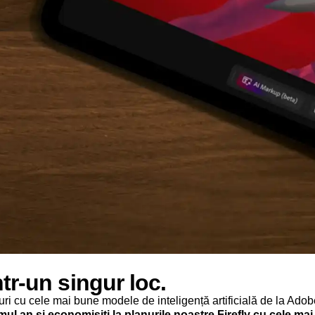
tr-un singur loc.
gnuri cu cele mai bune modele de inteligență artificială de la Ad
mul an și economisiți la planurile noastre Firefly cu cele ma