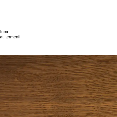
 lume.
ați termenii
.