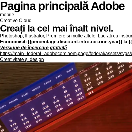
Pagina principală Adobe
mobile
Creative Cloud
Creați la cel mai înalt nivel.
Photoshop, Illustrator, Premiere și multe altele. Lucrați cu instr
Economisiți {{percentage-discount-intro-cci-one-year}} la {{c
Versiune de încercare gratuită
https://main--federal--adobecom.aem.page/federal/assets/svgs/
Creativitate și design