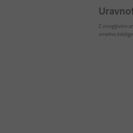
Uravnot
Z zmogljivimi o
umetno inteligen