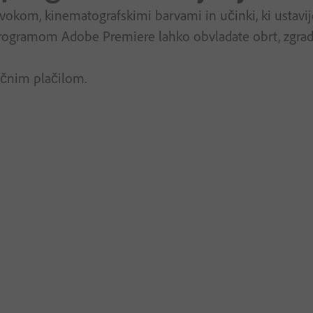
zvokom, kinematografskimi barvami in učinki, ki ustav
programom Adobe Premiere lahko obvladate obrt, zgradite
ečnim plačilom.