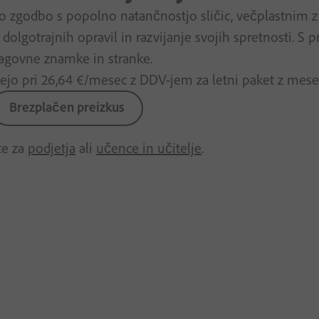
jo zgodbo s popolno natančnostjo sličic, večplastnim 
olgotrajnih opravil in razvijanje svojih spretnosti. S 
lagovne znamke in stranke.
ejo pri
26
,
64
€
/mesec
z DDV-jem
za letni paket z mes
Brezplačen preizkus
te za
podjetja
ali
učence in učitelje
.