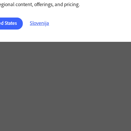
regional content, offerings, and pricing.
Slovenija
ed States