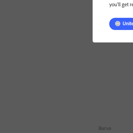
you'll get 
Unit
Barva