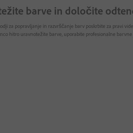
ežite barve in določite odten
rodji za popravljanje in razvrščanje barv poskrbite za pravi v
co hitro uravnotežite barve, uporabite profesionalne barvne kr