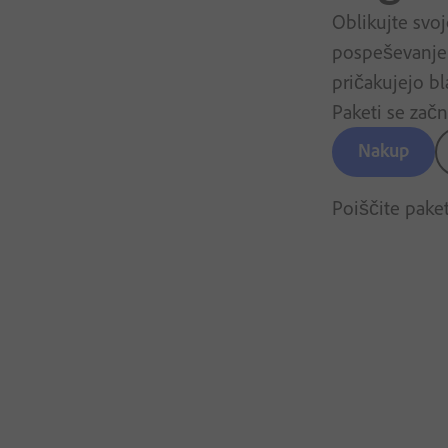
Oblikujte svo
pospeševanje d
pričakujejo b
Paketi se začn
Nakup
Poiščite pake