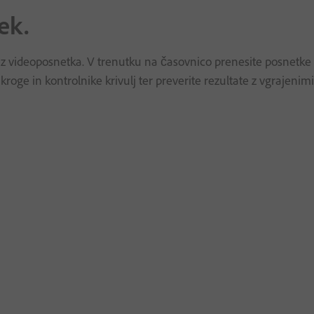
ek.
idez videoposnetka. V trenutku na časovnico prenesite posnetk
oge in kontrolnike krivulj ter preverite rezultate z vgrajenimi