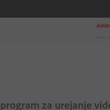
Domov
/
ti program za urejanje v