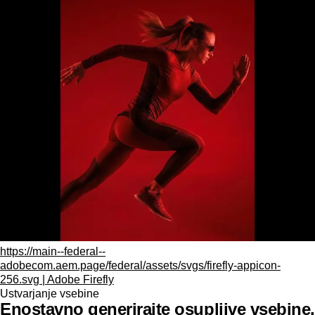
https://main--federal--
adobecom.aem.page/federal/assets/svgs/firefly-appicon-
256.svg | Adobe Firefly
Ustvarjanje vsebine
Enostavno generirajte osupljive vsebine.