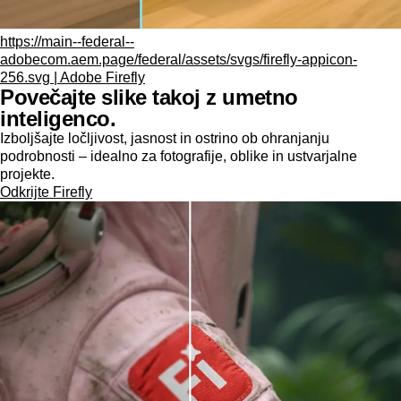
https://main--federal--
adobecom.aem.page/federal/assets/svgs/firefly-appicon-
256.svg | Adobe Firefly
Povečajte slike takoj z umetno
inteligenco.
Izboljšajte ločljivost, jasnost in ostrino ob ohranjanju
podrobnosti – idealno za fotografije, oblike in ustvarjalne
projekte.
Odkrijte Firefly