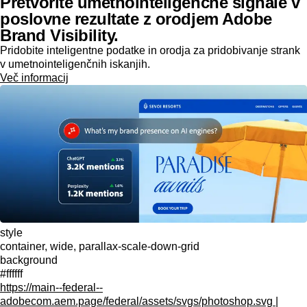
Pretvorite umetnointeligenčne signale v
poslovne rezultate z orodjem Adobe
Brand Visibility.
Pridobite inteligentne podatke in orodja za pridobivanje strank
v umetnointeligenčnih iskanjih.
Več informacij
style
container, wide, parallax-scale-down-grid
background
#ffffff
https://main--federal--
adobecom.aem.page/federal/assets/svgs/photoshop.svg |