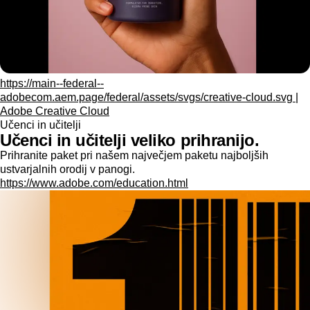
https://main--federal--
adobecom.aem.page/federal/assets/svgs/creative-cloud.svg |
Adobe Creative Cloud
Učenci in učitelji
Učenci in učitelji veliko prihranijo.
Prihranite paket pri našem največjem paketu najboljših
ustvarjalnih orodij v panogi.
https://www.adobe.com/education.html