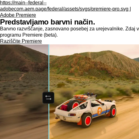
https://main--federal--
adobecom.aem.page/federal/assets/svgs/premiere-pro.svg |
Adobe Premiere
Predstavljamo barvni način.
Barvno razvrščanje, zasnovano posebej za urejevalnike. Zdaj v
programu Premiere (beta).
Raziščite Premiere