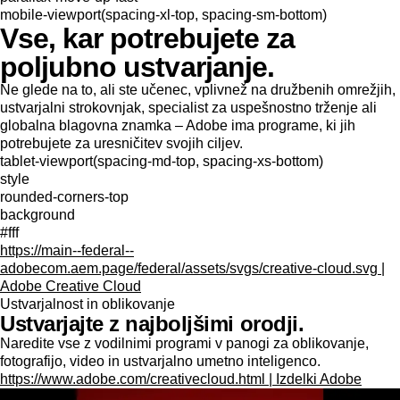
mobile-viewport(spacing-xl-top, spacing-sm-bottom)
Vse, kar potrebujete za
poljubno ustvarjanje.
Ne glede na to, ali ste učenec, vplivnež na družbenih omrežjih,
ustvarjalni strokovnjak, specialist za uspešnostno trženje ali
globalna blagovna znamka – Adobe ima programe, ki jih
potrebujete za uresničitev svojih ciljev.
tablet-viewport(spacing-md-top, spacing-xs-bottom)
style
rounded-corners-top
background
#fff
https://main--federal--
adobecom.aem.page/federal/assets/svgs/creative-cloud.svg |
Adobe Creative Cloud
Ustvarjalnost in oblikovanje
Ustvarjajte z najboljšimi orodji.
Naredite vse z vodilnimi programi v panogi za oblikovanje,
fotografijo, video in ustvarjalno umetno inteligenco.
https://www.adobe.com/creativecloud.html | Izdelki Adobe