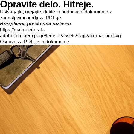
Opravite delo. Hitreje.
Ustvarjajte, urejajte, delite in podpisujte dokumente z
zanesljivimi orodji za PDF-je.
Brezplačna preskusna različica
https://main--federal--
adobecom.aem.page/federal/assets/svgs/acrobat-pro.svg
Osnove za PDF-je in dokumente