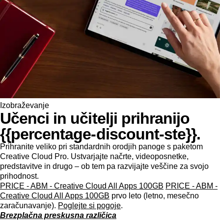
Izobraževanje
Učenci in učitelji prihranijo
{{percentage-discount-ste}}.
Prihranite veliko pri standardnih orodjih panoge s paketom
Creative Cloud Pro. Ustvarjajte načrte, videoposnetke,
predstavitve in drugo – ob tem pa razvijajte veščine za svojo
prihodnost.
PRICE - ABM - Creative Cloud All Apps 100GB
PRICE - ABM -
Creative Cloud All Apps 100GB
prvo leto (letno, mesečno
zaračunavanje).
Poglejte si pogoje
.
Brezplačna preskusna različica