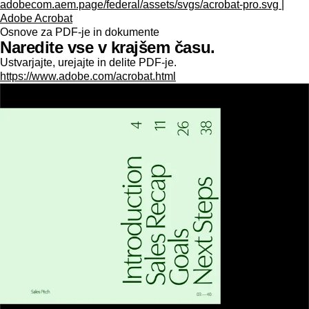
adobecom.aem.page/federal/assets/svgs/acrobat-pro.svg |
Adobe Acrobat
Osnove za PDF-je in dokumente
Naredite vse v krajšem času.
Ustvarjajte, urejajte in delite PDF-je.
https://www.adobe.com/acrobat.html