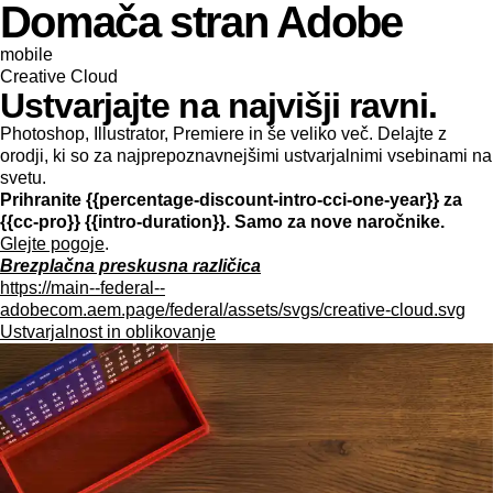
Domača stran Adobe
mobile
Creative Cloud
Ustvarjajte na najvišji ravni.
Photoshop, Illustrator, Premiere in še veliko več. Delajte z
orodji, ki so za najprepoznavnejšimi ustvarjalnimi vsebinami na
svetu.
Prihranite {{percentage-discount-intro-cci-one-year}} za
{{cc-pro}} {{intro-duration}}. Samo za nove naročnike.
Glejte pogoje
.
Brezplačna preskusna različica
https://main--federal--
adobecom.aem.page/federal/assets/svgs/creative-cloud.svg
Ustvarjalnost in oblikovanje