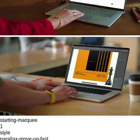
starting-marquee
1
style
parallax-move-up-fast