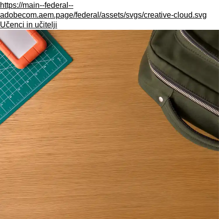
https://main--federal--
adobecom.aem.page/federal/assets/svgs/creative-cloud.svg
Učenci in učitelji