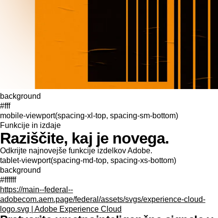
background
#fff
mobile-viewport(spacing-xl-top, spacing-sm-bottom)
Funkcije in izdaje
Raziščite, kaj je novega.
Odkrijte najnovejše funkcije izdelkov Adobe.
tablet-viewport(spacing-md-top, spacing-xs-bottom)
background
#ffffff
https://main--federal--
adobecom.aem.page/federal/assets/svgs/experience-cloud-
logo.svg | Adobe Experience Cloud