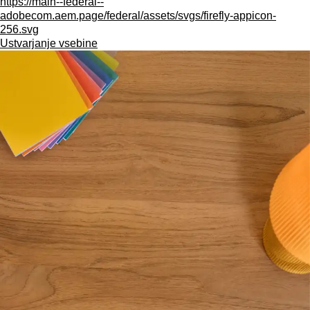
https://main--federal--
adobecom.aem.page/federal/assets/svgs/firefly-appicon-
256.svg
Ustvarjanje vsebine