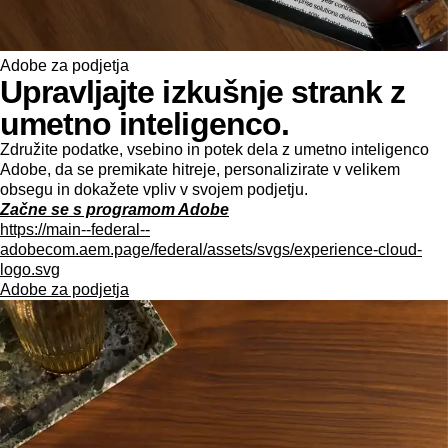
Adobe za podjetja
Upravljajte izkušnje strank z
umetno inteligenco.
Združite podatke, vsebino in potek dela z umetno inteligenco
Adobe, da se premikate hitreje, personalizirate v velikem
obsegu in dokažete vpliv v svojem podjetju.
Začne se s programom Adobe
https://main--federal--
adobecom.aem.page/federal/assets/svgs/experience-cloud-
logo.svg
Adobe za podjetja