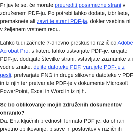
Prijavite se, če morate
preurediti posamezne strani
v
združenem PDF-ju. Po potrebi lahko dodate, izbrišete,
premaknete ali
zavrtite strani PDF-ja
, dokler vsebina ni
v željenem vrstnem redu.
Lahko tudi začnete 7-dnevno preskusno različico
Adobe
Acrobat Pro
, s katero lahko ustvarjate PDF-je, urejate
PDF-je, dodajate številke strani, vstavljate zaznamke ali
vodne znake,
delite datoteke PDF
,
varujete PDF-je z
gesli
, pretvarjate PNG in druge slikovne datoteke v PDF
in iz njih ter pretvarjate PDF-je v dokumente Microsoft
PowerPoint, Excel in Word in iz njih.
Se bo oblikovanje mojih združenih dokumentov
ohranilo?
Da. Ena ključnih prednosti formata PDF je, da ohrani
prvotno oblikovanje, pisave in postavitev v različnih