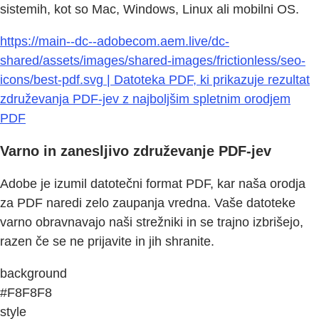
sistemih, kot so Mac, Windows, Linux ali mobilni OS.
https://main--dc--adobecom.aem.live/dc-
shared/assets/images/shared-images/frictionless/seo-
icons/best-pdf.svg | Datoteka PDF, ki prikazuje rezultat
združevanja PDF-jev z najboljšim spletnim orodjem
PDF
Varno in zanesljivo združevanje PDF-jev
Adobe je izumil datotečni format PDF, kar naša orodja
za PDF naredi zelo zaupanja vredna. Vaše datoteke
varno obravnavajo naši strežniki in se trajno izbrišejo,
razen če se ne prijavite in jih shranite.
background
#F8F8F8
style