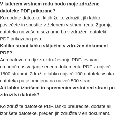
V katerem vrstnem redu bodo moje združene
datoteke PDF prikazane?
Ko dodate datoteke, ki jih želite združiti, jih lahko
povlečete in spustite v želenem vrstnem redu. Zgornja
datoteka na vašem seznamu bo v združeni datoteki
PDF prikazana prva.
Koliko strani lahko vključim v združen dokument
PDF?
Acrobatovo orodje za združevanje PDF-jev vam
omogoča ustvarjanje enega dokumenta PDF z največ
1500 stranmi. Združite lahko največ 100 datotek, vsaka
datoteka pa je omejena na največ 500 strani.
Ali lahko izbrišem in spremenim vrstni red strani po
združitvi datotek?
Ko združite datoteke PDF, lahko preuredite, dodate ali
izbrišete datoteke, preden jih združite v en dokument.