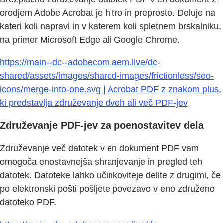
orodjem Adobe Acrobat je hitro in preprosto. Deluje na
kateri koli napravi in v katerem koli spletnem brskalniku,
na primer Microsoft Edge ali Google Chrome.
https://main--dc--adobecom.aem.live/dc-
shared/assets/images/shared-images/frictionless/seo-
icons/merge-into-one.svg | Acrobat PDF z znakom plus,
ki predstavlja združevanje dveh ali več PDF-jev
Združevanje PDF-jev za poenostavitev dela
Združevanje več datotek v en dokument PDF vam
omogoča enostavnejša shranjevanje in pregled teh
datotek. Datoteke lahko učinkoviteje delite z drugimi, če
po elektronski pošti pošljete povezavo v eno združeno
datoteko PDF.