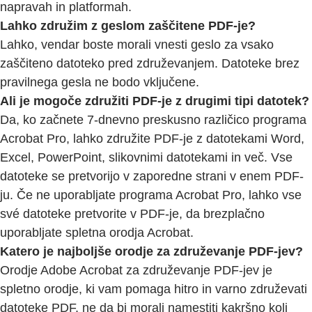
napravah in platformah.
Lahko združim z geslom zaščitene PDF-je?
Lahko, vendar boste morali vnesti geslo za vsako
zaščiteno datoteko pred združevanjem. Datoteke brez
pravilnega gesla ne bodo vključene.
Ali je mogoče združiti PDF-je z drugimi tipi datotek?
Da, ko začnete 7-dnevno preskusno različico programa
Acrobat Pro, lahko združite PDF-je z datotekami Word,
Excel, PowerPoint, slikovnimi datotekami in več. Vse
datoteke se pretvorijo v zaporedne strani v enem PDF-
ju. Če ne uporabljate programa Acrobat Pro, lahko vse
své datoteke pretvorite v PDF-je, da brezplačno
uporabljate spletna orodja Acrobat.
Katero je najboljše orodje za združevanje PDF-jev?
Orodje Adobe Acrobat za združevanje PDF-jev je
spletno orodje, ki vam pomaga hitro in varno združevati
datoteke PDF, ne da bi morali namestiti kakršno koli