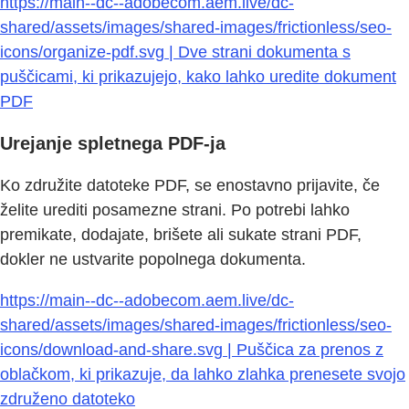
https://main--dc--adobecom.aem.live/dc-
shared/assets/images/shared-images/frictionless/seo-
icons/organize-pdf.svg | Dve strani dokumenta s
puščicami, ki prikazujejo, kako lahko uredite dokument
PDF
Urejanje spletnega PDF-ja
Ko združite datoteke PDF, se enostavno prijavite, če
želite urediti posamezne strani. Po potrebi lahko
premikate, dodajate, brišete ali sukate strani PDF,
dokler ne ustvarite popolnega dokumenta.
https://main--dc--adobecom.aem.live/dc-
shared/assets/images/shared-images/frictionless/seo-
icons/download-and-share.svg | Puščica za prenos z
oblačkom, ki prikazuje, da lahko zlahka prenesete svojo
združeno datoteko