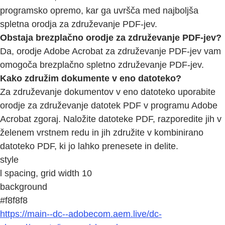
programsko opremo, kar ga uvršča med najboljša
spletna orodja za združevanje PDF-jev.
Obstaja brezplačno orodje za združevanje PDF-jev?
Da, orodje Adobe Acrobat za združevanje PDF-jev vam
omogoča brezplačno spletno združevanje PDF-jev.
Kako združim dokumente v eno datoteko?
Za združevanje dokumentov v eno datoteko uporabite
orodje za združevanje datotek PDF v programu Adobe
Acrobat zgoraj. Naložite datoteke PDF, razporedite jih v
želenem vrstnem redu in jih združite v kombinirano
datoteko PDF, ki jo lahko prenesete in delite.
style
l spacing, grid width 10
background
#f8f8f8
https://main--dc--adobecom.aem.live/dc-