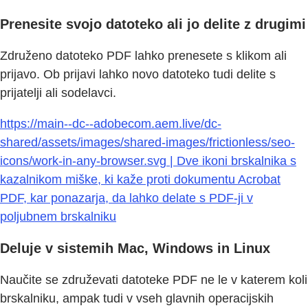
Prenesite svojo datoteko ali jo delite z drugimi
Združeno datoteko PDF lahko prenesete s klikom ali
prijavo. Ob prijavi lahko novo datoteko tudi delite s
prijatelji ali sodelavci.
https://main--dc--adobecom.aem.live/dc-
shared/assets/images/shared-images/frictionless/seo-
icons/work-in-any-browser.svg | Dve ikoni brskalnika s
kazalnikom miške, ki kaže proti dokumentu Acrobat
PDF, kar ponazarja, da lahko delate s PDF-ji v
poljubnem brskalniku
Deluje v sistemih Mac, Windows in Linux
Naučite se združevati datoteke PDF ne le v katerem koli
brskalniku, ampak tudi v vseh glavnih operacijskih