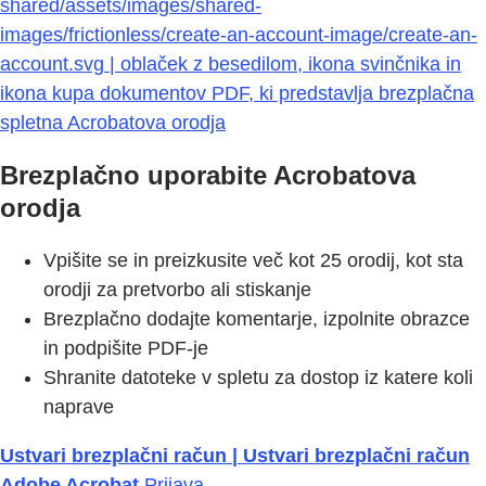
shared/assets/images/shared-
images/frictionless/create-an-account-image/create-an-
account.svg | oblaček z besedilom, ikona svinčnika in
ikona kupa dokumentov PDF, ki predstavlja brezplačna
spletna Acrobatova orodja
Brezplačno uporabite Acrobatova
orodja
Vpišite se in preizkusite več kot 25 orodij, kot sta
orodji za pretvorbo ali stiskanje
Brezplačno dodajte komentarje, izpolnite obrazce
in podpišite PDF-je
Shranite datoteke v spletu za dostop iz katere koli
naprave
Ustvari brezplačni račun | Ustvari brezplačni račun
Adobe Acrobat
Prijava