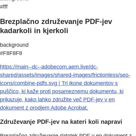
#fff
Brezplačno združevanje PDF-jev
kadarkoli in kjerkoli
background
#F8F8F8
https://main--dc--adobecom.aem.live/dc-
shared/assets/images/shared-images/frictionless/seo-
icons/combine-pdfs.svg | Tri ikone dokumentov s
puščico, ki kaže proti posameznemu dokumentu, ki
prikazuje, kako lahko združite več PDF-jev v en
dokument z orodjem Adobe Acrobat.
Združevanje PDF-jev na kateri koli napravi
Brezplačno združevanje datotek PDF v en dokument z