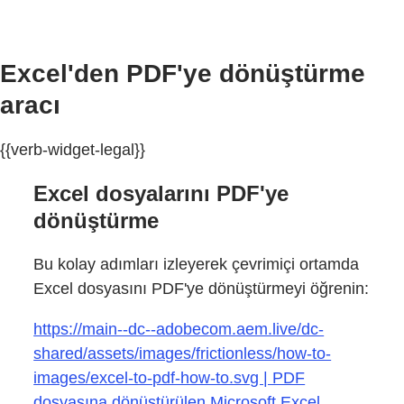
Excel'den PDF'ye dönüştürme
aracı
{{verb-widget-legal}}
Excel dosyalarını PDF'ye
dönüştürme
Bu kolay adımları izleyerek çevrimiçi ortamda
Excel dosyasını PDF'ye dönüştürmeyi öğrenin:
https://main--dc--adobecom.aem.live/dc-
shared/assets/images/frictionless/how-to-
images/excel-to-pdf-how-to.svg | PDF
dosyasına dönüştürülen Microsoft Excel