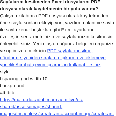
Sayfalarım kesilmeden Excel dosyalarını PDF
dosyası olarak kaydetmenin bir yolu var mı?
Çalışma kitabınızı PDF dosyası olarak kaydetmeden
önce sayfa sonları ekleyip yön, yazdırma alanı ve sayfa
ile sayfa kenar boşlukları gibi Excel ayarlarını
özelleştirirseniz metninizin ve sayfalarınızın kesilmesini
önleyebilirsiniz. Yeni oluşturduğunuz belgeleri organize
ve optimize etmek için
PDF sayfalarını silme,
döndürme, yeniden sıralama, çıkarma ve eklemeye
yönelik Acrobat çevrimiçi araçları kullanabilirsiniz
.
style
l spacing, grid width 10
background
#fbfbfb
https://main--dc--adobecom.aem.live/dc-
shared/assets/images/shared-
images/frictionless/create-an-account-image/create-an-