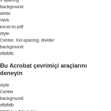
s spacing
background
white
Verb
excel-to-pdf
style
Center, Xxl-spacing, divider
background
#fbfbfb
Bu Acrobat çevrimiçi araçlarını
deneyin
style
Center
background
#fbfbfb