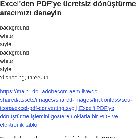
Excel'den PDF'ye ücretsiz dönüştürme
aracımızı deneyin
background
white
style
background
white
style
xl spacing, three-up
https://main--dc--adobecom.aem.live/dc-
shared/assets/images/shared-images/frictionless/seo-
icons/excel-pdf-converting.svg | Excel'i PDF'ye
dönüştürme işlemini gösteren oklarla bir PDF ve
elektronik tablo