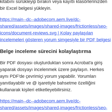
kitabını sürükleyip bırakın veya kayıtlı klasörlerinizden
bir Excel belgesi yükleyin.
https://main--dc--adobecom.aem.live/dc-
shared/assets/images/shared-images/frictionless/seo-
icons/document-reviews.svg | Kolay paylaşılan
incelemeleri gösteren yorum simgesiyle bir PDF belgesi
Belge inceleme sürecini kolaylaştırma
Bir PDF dosyası oluşturduktan sonra Acrobat'a giriş
yaparak dosyayı incelenmek üzere paylaşın. Herkes
aynı PDF'de çevrimiçi yorum yapabilir. Yorumları
yanıtlayabilir ve @ işaretiyle bahsetme özelliğini
kullanarak kişileri etiketleyebilirsiniz.
https://main--dc--adobecom.aem.live/dc-
shared/assets/images/shared-images/frictionless/seo-