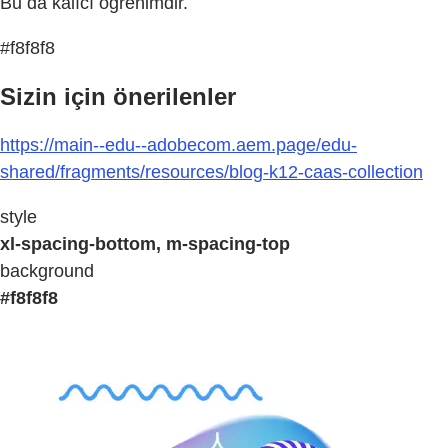
Bu da kalıcı öğrenimdir.
#f8f8f8
Sizin için önerilenler
https://main--edu--adobecom.aem.page/edu-
shared/fragments/resources/blog-k12-caas-collection
style
xl-spacing-bottom, m-spacing-top
background
#f8f8f8