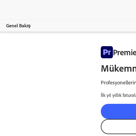
Genel Bakış
Genel Bakış
Premie
Premiere
Mükemmel
Özellikler
Profesyonelleri
Planları Karşılaştırın
İlk yıl yıllık fatur
Şimdi satın alın
Ücretsiz deneme sürümü