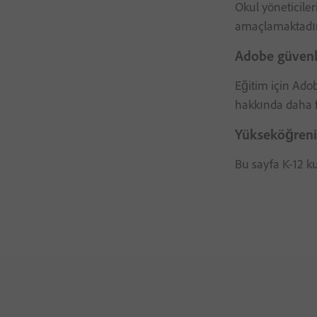
Okul yöneticiler
amaçlamaktadır
Adobe güvenli
Eğitim için Adob
hakkında daha f
Yükseköğrenim
Bu sayfa K-12 ku