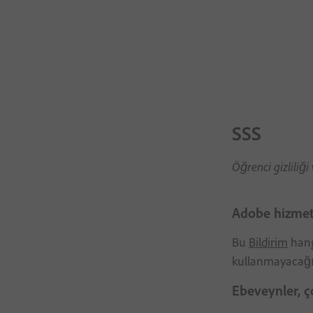
Gizlilik Tercihleriniz
SSS
Öğrenci gizliliği
Adobe hizmetle
Bu
Bildirim
hangi
kullanmayacağı
Ebeveynler, ç