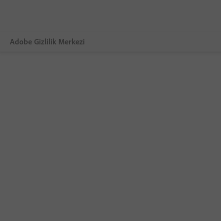
Adobe Gizlilik Merkezi
Genel Bakış
Adobe Gizlilik Politikası
Çerezler
GDPR
CCPA
Kanuni Yaptırım
Genç Kullanıcılar
Bize Ulaşın