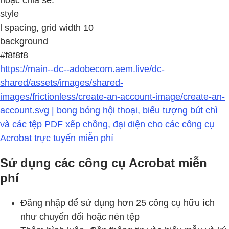
hoặc chia sẻ.
style
l spacing, grid width 10
background
#f8f8f8
https://main--dc--adobecom.aem.live/dc-
shared/assets/images/shared-
images/frictionless/create-an-account-image/create-an-
account.svg | bong bóng hội thoại, biểu tượng bút chì
và các tệp PDF xếp chồng, đại diện cho các công cụ
Acrobat trực tuyến miễn phí
Sử dụng các công cụ Acrobat miễn
phí
Đăng nhập để sử dụng hơn 25 công cụ hữu ích
như chuyển đổi hoặc nén tệp