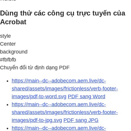
Dùng thử các công cụ trực tuyến của
Acrobat
style
Center
background
#fbfbfb
Chuyển đổi từ định dạng PDF
https://main--dc--adobecom.aem.live/dc-
shared/assets/images/frictionless/verb-footer-
images/pdf-to-word.svg
PDF sang Word
https://main--dc--adobecom.aem.live/dc-
shared/assets/images/frictionless/verb-footer-
images/pdf-to-jpg.svg
PDF sang JPG
https://main--dc--adobecom.aem.live/dc-