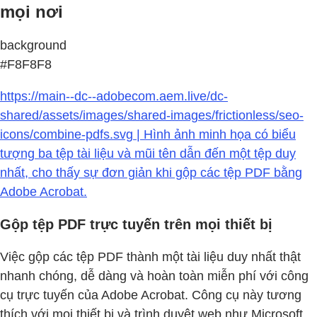
mọi nơi
background
#F8F8F8
https://main--dc--adobecom.aem.live/dc-
shared/assets/images/shared-images/frictionless/seo-
icons/combine-pdfs.svg | Hình ảnh minh họa có biểu
tượng ba tệp tài liệu và mũi tên dẫn đến một tệp duy
nhất, cho thấy sự đơn giản khi gộp các tệp PDF bằng
Adobe Acrobat.
Gộp tệp PDF trực tuyến trên mọi thiết bị
Việc gộp các tệp PDF thành một tài liệu duy nhất thật
nhanh chóng, dễ dàng và hoàn toàn miễn phí với công
cụ trực tuyến của Adobe Acrobat. Công cụ này tương
thích với mọi thiết bị và trình duyệt web như Microsoft