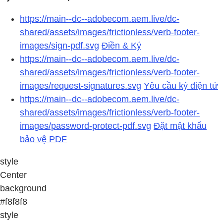
https://main--dc--adobecom.aem.live/dc-
shared/assets/images/frictionless/verb-footer-
images/sign-pdf.svg
Điền & Ký
https://main--dc--adobecom.aem.live/dc-
shared/assets/images/frictionless/verb-footer-
images/request-signatures.svg
Yêu cầu ký điện tử
https://main--dc--adobecom.aem.live/dc-
shared/assets/images/frictionless/verb-footer-
images/password-protect-pdf.svg
Đặt mật khẩu
bảo vệ PDF
style
Center
background
#f8f8f8
style