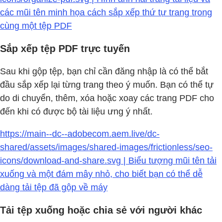
các mũi tên minh họa cách sắp xếp thứ tự trang trong
cùng một tệp PDF
Sắp xếp tệp PDF trực tuyến
Sau khi gộp tệp, bạn chỉ cần đăng nhập là có thể bắt
đầu sắp xếp lại từng trang theo ý muốn. Bạn có thể tự
do di chuyển, thêm, xóa hoặc xoay các trang PDF cho
đến khi có được bộ tài liệu ưng ý nhất.
https://main--dc--adobecom.aem.live/dc-
shared/assets/images/shared-images/frictionless/seo-
icons/download-and-share.svg | Biểu tượng mũi tên tải
xuống và một đám mây nhỏ, cho biết bạn có thể dễ
dàng tải tệp đã gộp về máy
Tải tệp xuống hoặc chia sẻ với người khác