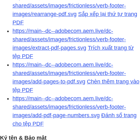
shared/assets/images/frictionless/verb-footer-
images/rearrange-pdf.svg
Sắp xếp lại thứ tự trang
PDF
https://main--dc--adobecom.aem.live/dc-
shared/assets/images/frictionless/verb-footer-
images/extract-pdf-pages.svg
Trích xuất trang từ
tệp PDF
https://main--dc--adobecom.aem.live/dc-
shared/assets/images/frictionless/verb-footer-
images/add-pages-to-pdf.svg
Chèn thêm trang vào
tệp PDF
https://main--dc--adobecom.aem.live/dc-
shared/assets/images/frictionless/verb-footer-
images/add-pdf-page-numbers.svg
Đánh số trang
cho tệp PDF
Ký tên & Bảo mật