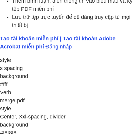
Thêm bình luận, điền thông tin vào biểu mẫu và ký
tệp PDF miễn phí
Lưu trữ tệp trực tuyến để dễ dàng truy cập từ mọi
thiết bị
Tạo tài khoản miễn phí | Tạo tài khoản Adobe
Acrobat miễn phí
Đăng nhập
style
s spacing
background
#fff
Verb
merge-pdf
style
Center, Xxl-spacing, divider
background
#f8f8f8