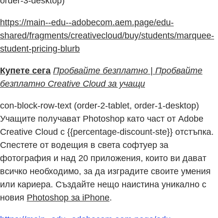
order-3-desktop)
https://main--edu--adobecom.aem.page/edu-
shared/fragments/creativecloud/buy/students/marquee-
student-pricing-blurb
Купете сега
Пробвайте безплатно | Пробвайте
безплатно Creative Cloud за учащи
con-block-row-text (order-2-tablet, order-1-desktop)
Учащите получават Photoshop като част от Adobe
Creative Cloud с {{percentage-discount-ste}} отстъпка.
Спестете от водещия в света софтуер за
фотография и над 20 приложения, които ви дават
всичко необходимо, за да изградите своите умения
или кариера. Създайте нещо наистина уникално с
новия
Photoshop за iPhone
.