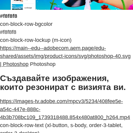
#f8f8f8
con-block-row-bgcolor
#f8f8f8
con-block-row-lockup (m-icon)
https://main--edu--adobecom.aem.page/edu-
shared/assets/img/product-icons/svg/photoshop-40.svg
| Photoshop
Photoshop
Създавайте изображения,
които резонират с визията ви.
https://images-tv.adobe.com/mpcv3/5234/408fee5e-
a54c-447e-888c-
4b3b708bc109_1739318488.854x480at800_h264.mp4
con-block-row-text (xl-button, s-body, order-3-tablet,