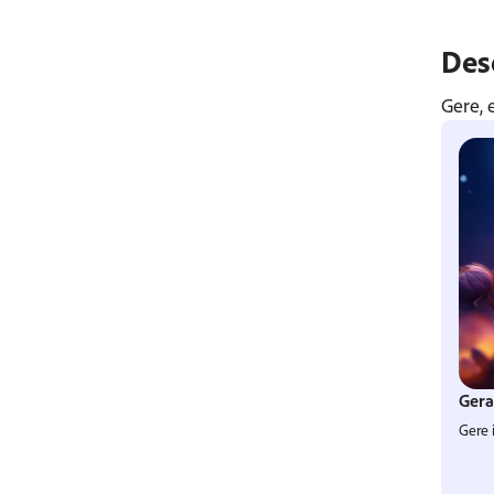
Des
Gere, 
Ger
Gere 