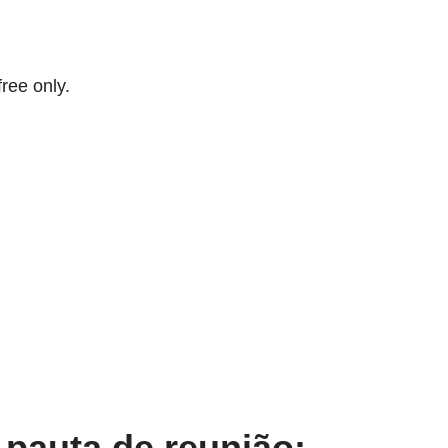
free only.
pauta de reunião: