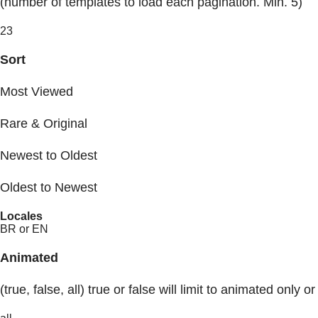
(number of templates to load each pagination. Min. 5)
23
Sort
Most Viewed
Rare & Original
Newest to Oldest
Oldest to Newest
Locales
BR or EN
Animated
(true, false, all) true or false will limit to animated only or