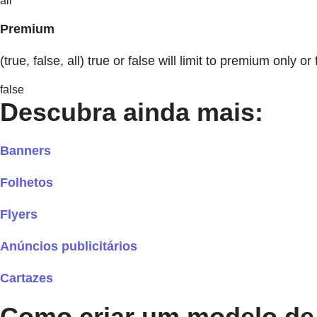
all
Premium
(true, false, all) true or false will limit to premium only or 
false
Descubra ainda mais:
Banners
Folhetos
Flyers
Anúncios publicitários
Cartazes
Como criar um modelo de 