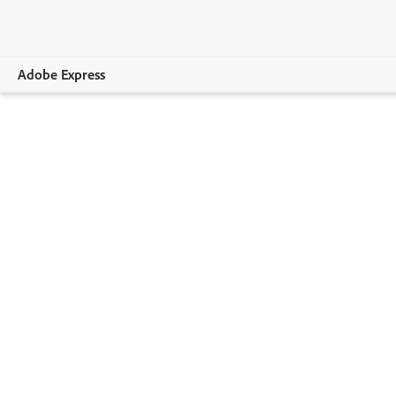
Adobe Express
Visão geral
Criação
Edição
Empresas
Educação
Planos