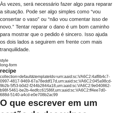
Às vezes, será necessário fazer algo para reparar
a situação. Pode ser algo simples como “vou
consertar o vaso” ou “não vou comentar isso de
novo.” Tentar reparar o dano é um bom caminho
para mostrar que o pedido é sincero. Isso ajuda
os dois lados a seguirem em frente com mais
tranquilidade.
style
long-form
recipe
collection=default&templateIds=urn:aaid:sc:VA6C2:4af8b4c7-
0997-4817-9469-67a78eddf17d,urn:aaid:sc:VA6C2:045a98cd-
9b2b-5f53-b0d2-f244b2844a18,urn:aaid:sc:VA6C2:9e040862-
b98f-5461-be2b-4edfcc61586f,urn:aaid:sc:VA6C2:ff4ee7d0-
688d-5140-a4cd-e0e708b2ac99
O que escrever em um