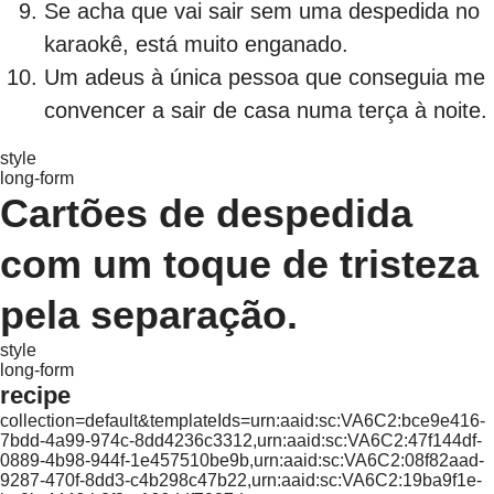
Se acha que vai sair sem uma despedida no
karaokê, está muito enganado.
Um adeus à única pessoa que conseguia me
convencer a sair de casa numa terça à noite.
style
long-form
Cartões de despedida
com um toque de tristeza
pela separação.
style
long-form
recipe
collection=default&templateIds=urn:aaid:sc:VA6C2:bce9e416-
7bdd-4a99-974c-8dd4236c3312,urn:aaid:sc:VA6C2:47f144df-
0889-4b98-944f-1e457510be9b,urn:aaid:sc:VA6C2:08f82aad-
9287-470f-8dd3-c4b298c47b22,urn:aaid:sc:VA6C2:19ba9f1e-