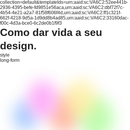
collection=default&templateIds=urn:aaid:sc:VA6C2:52ee441b-
2936-4395-befe-fd9851e56aca,urn:aaid:sc:VA6C2:dbf72f7c-
4b54-4e21-a2a7-81f58f606f4d,urn:aaid:sc:VA6C2:ff1c321f-
662f-4218-9d5a-1d9dd8b4ad85,urn:aaid:sc:VA6C2:33160dac-
f00c-4d3a-bce0-6c2de0b1f9f3
Como dar vida a seu
design.
style
long-form