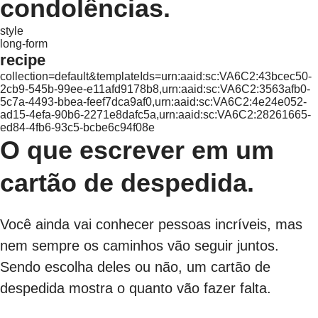
condolências.
style
long-form
recipe
collection=default&templateIds=urn:aaid:sc:VA6C2:43bcec50-
2cb9-545b-99ee-e11afd9178b8,urn:aaid:sc:VA6C2:3563afb0-
5c7a-4493-bbea-feef7dca9af0,urn:aaid:sc:VA6C2:4e24e052-
ad15-4efa-90b6-2271e8dafc5a,urn:aaid:sc:VA6C2:28261665-
ed84-4fb6-93c5-bcbe6c94f08e
O que escrever em um
cartão de despedida.
Você ainda vai conhecer pessoas incríveis, mas
nem sempre os caminhos vão seguir juntos.
Sendo escolha deles ou não, um cartão de
despedida mostra o quanto vão fazer falta.