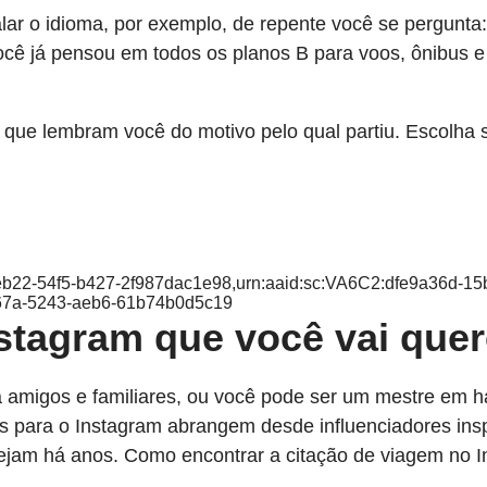
alar o idioma, por exemplo, de repente você se pergunta
ê já pensou em todos os planos B para voos, ônibus e t
 que lembram você do motivo pelo qual partiu. Escolha
-eb22-54f5-b427-2f987dac1e98,urn:aaid:sc:VA6C2:dfe9a36d-1
467a-5243-aeb6-61b74b0d5c19
stagram que você vai quer
a amigos e familiares, ou você pode ser um mestre em
s para o Instagram abrangem desde influenciadores ins
jam há anos. Como encontrar a citação de viagem no I