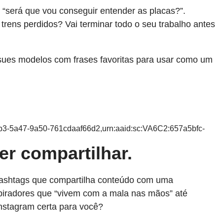
: “será que vou conseguir entender as placas?”.
rens perdidos? Vai terminar todo o seu trabalho antes
 sues modelos com frases favoritas para usar como um
5b3-5a47-9a50-761cdaaf66d2,urn:aaid:sc:VA6C2:657a5bfc-
er compartilhar.
 hashtags que compartilha conteúdo com uma
piradores que “vivem com a mala nas mãos” até
nstagram certa para você?