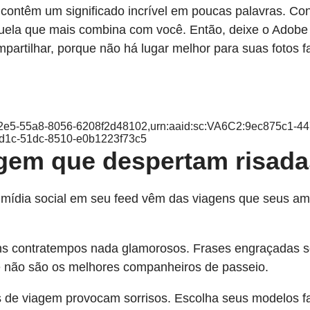
ontêm um significado incrível em poucas palavras. Conf
quela que mais combina com você. Então, deixe o Adobe 
partilhar, porque não há lugar melhor para suas fotos fa
-32e5-55a8-8056-6208f2d48102,urn:aaid:sc:VA6C2:9ec875c1-4
3d1c-51dc-8510-e0b1223f73c5
gem que despertam risadas
 mídia social em seu feed vêm das viagens que seus ami
ns contratempos nada glamorosos. Frases engraçadas so
e não são os melhores companheiros de passeio.
s de viagem provocam sorrisos. Escolha seus modelos fa