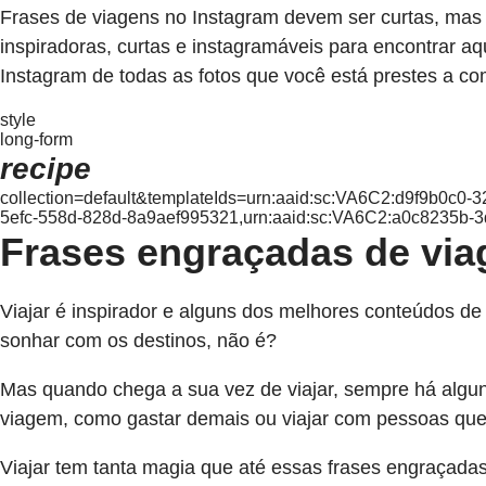
Frases de viagens no Instagram devem ser curtas, mas c
inspiradoras, curtas e instagramáveis para encontrar a
Instagram de todas as fotos que você está prestes a com
style
long-form
recipe
collection=default&templateIds=urn:aaid:sc:VA6C2:d9f9b0c0
5efc-558d-828d-8a9aef995321,urn:aaid:sc:VA6C2:a0c8235b-
Frases engraçadas de via
Viajar é inspirador e alguns dos melhores conteúdos de
sonhar com os destinos, não é?
Mas quando chega a sua vez de viajar, sempre há algu
viagem, como gastar demais ou viajar com pessoas qu
Viajar tem tanta magia que até essas frases engraçada