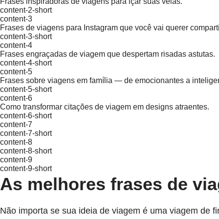
Frases inspiradoras de viagens para içar suas velas.
content-2-short
content-3
Frases de viagens para Instagram que você vai querer comparti
content-3-short
content-4
Frases engraçadas de viagem que despertam risadas astutas.
content-4-short
content-5
Frases sobre viagens em família — de emocionantes a intelige
content-5-short
content-6
Como transformar citações de viagem em designs atraentes.
content-6-short
content-7
content-7-short
content-8
content-8-short
content-9
content-9-short
As melhores frases de v
Não importa se sua ideia de viagem é uma viagem de f