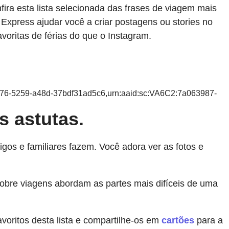
ira esta lista selecionada das frases de viagem mais
Express ajudar você a criar postagens ou stories no
voritas de férias do que o Instagram.
476-5259-a48d-37bdf31ad5c6,urn:aaid:sc:VA6C2:7a063987-
 astutas.
gos e familiares fazem. Você adora ver as fotos e
bre viagens abordam as partes mais difíceis de uma
voritos desta lista e compartilhe-os em
cartões
para a