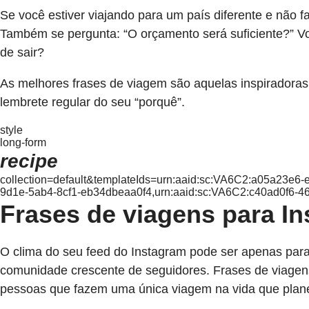
Se você estiver viajando para um país diferente e não f
Também se pergunta: “O orçamento será suficiente?” Voc
de sair?
As melhores frases de viagem são aquelas inspiradoras
lembrete regular do seu “porquê”.
style
long-form
recipe
collection=default&templateIds=urn:aaid:sc:VA6C2:a05a23e6
9d1e-5ab4-8cf1-eb34dbeaa0f4,urn:aaid:sc:VA6C2:c40ad0f6-
Frases de viagens para In
O clima do seu feed do Instagram pode ser apenas par
comunidade crescente de seguidores. Frases de viagen
pessoas que fazem uma única viagem na vida que plane