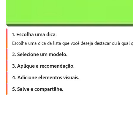
1. Escolha uma dica.
Escolha uma dica da lista que você deseja destacar ou à qual q
2. Selecione um modelo.
Escolha um modelo nesta página ou abra o Adobe Express e e
3. Aplique a recomendação.
Use a dica para orientar a criação do seu conteúdo. Você pode 
4. Adicione elementos visuais.
Inclua ícones, ilustrações ou planos de fundo seguindo a dica 
5. Salve e compartilhe.
Baixe seu design ou publicação elegante e fácil de entender 