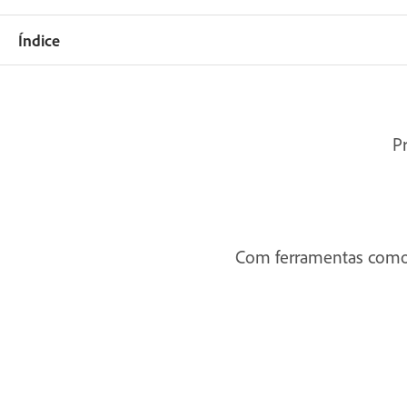
Índice
P
Com ferramentas como o