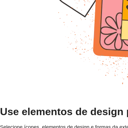
Use elementos de design 
Selecione ícones, elementos de design e formas da ext