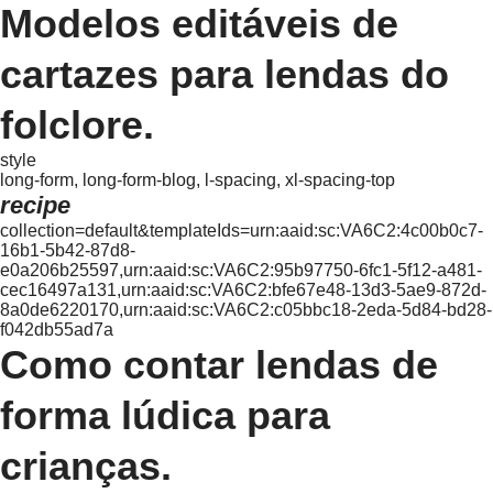
Modelos editáveis de
cartazes para lendas do
folclore.
style
long-form, long-form-blog, l-spacing, xl-spacing-top
recipe
collection=default&templateIds=urn:aaid:sc:VA6C2:4c00b0c7-
16b1-5b42-87d8-
e0a206b25597,urn:aaid:sc:VA6C2:95b97750-6fc1-5f12-a481-
cec16497a131,urn:aaid:sc:VA6C2:bfe67e48-13d3-5ae9-872d-
8a0de6220170,urn:aaid:sc:VA6C2:c05bbc18-2eda-5d84-bd28-
f042db55ad7a
Como contar lendas de
forma lúdica para
crianças.