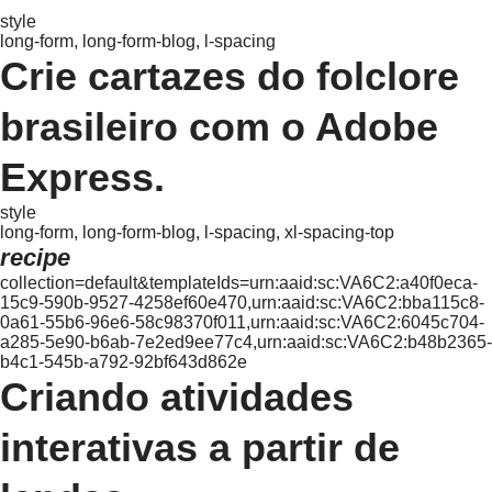
style
long-form, long-form-blog, l-spacing
Crie cartazes do folclore
brasileiro com o Adobe
Express.
style
long-form, long-form-blog, l-spacing, xl-spacing-top
recipe
collection=default&templateIds=urn:aaid:sc:VA6C2:a40f0eca-
15c9-590b-9527-4258ef60e470,urn:aaid:sc:VA6C2:bba115c8-
0a61-55b6-96e6-58c98370f011,urn:aaid:sc:VA6C2:6045c704-
a285-5e90-b6ab-7e2ed9ee77c4,urn:aaid:sc:VA6C2:b48b2365-
b4c1-545b-a792-92bf643d862e
Criando atividades
interativas a partir de