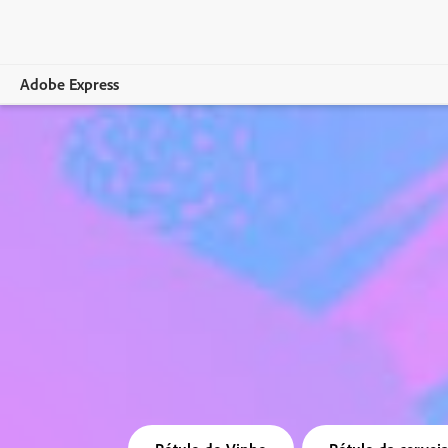
Adobe Express
Visão geral
Criação
Edição
Empresas
Educação
Planos