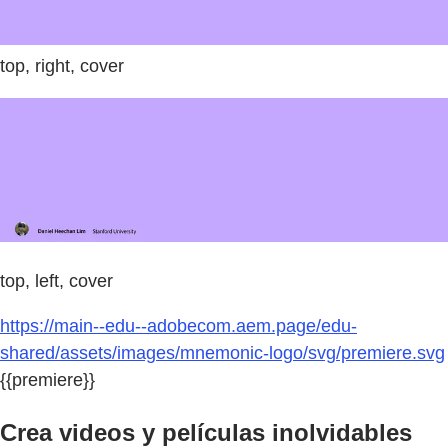
top, right, cover
top, left, cover
https://main--edu--adobecom.aem.page/edu-
shared/assets/images/mnemonic-logo/svg/premiere.svg
{{premiere}}
Crea videos y películas inolvidables