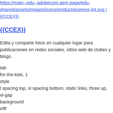
https://main--edu--adobecom.aem.page/edu-
shared/assets/images/icons/product/express-64.svg |
{{CCEX}}
{{CCEX}}
Edita y comparte fotos en cualquier lugar para
publicaciones en redes sociales, sitios web de clubes y
blogs.
tab
for-the-kids, 1
style
l spacing top, xl spacing bottom, static links, three up,
xl-gap
background
#fff