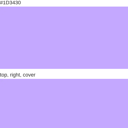
#1D3430
top, right, cover