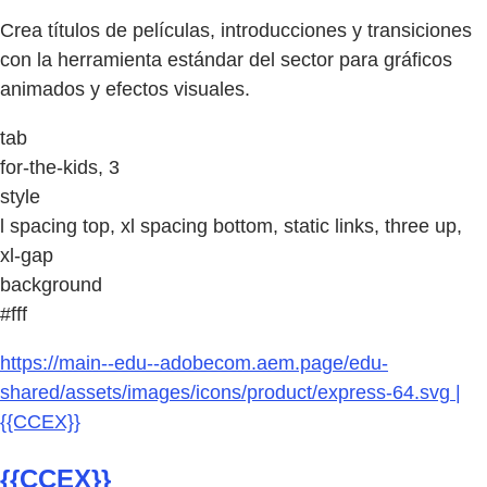
Crea títulos de películas, introducciones y transiciones
con la herramienta estándar del sector para gráficos
animados y efectos visuales.
tab
for-the-kids, 3
style
l spacing top, xl spacing bottom, static links, three up,
xl-gap
background
#fff
https://main--edu--adobecom.aem.page/edu-
shared/assets/images/icons/product/express-64.svg |
{{CCEX}}
{{CCEX}}