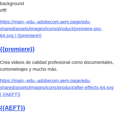
background
#fff
https://main--edu--adobecom.aem.page/edu-
shared/assets/images/icons/product/premiere-pro-
64.svg | {{premiere}}
{{premiere}}
Crea videos de calidad profesional como documentales,
cortometrajes y mucho más.
https://main--edu--adobecom.aem.page/edu-
shared/assets/images/icons/product/after-effects-64.svg
| {{AEFT}}
{{AEFT}}