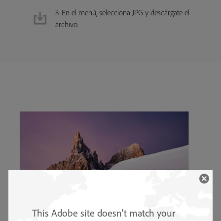
3. En el menú, selecciona JPG y descárgate el
archivo.
This Adobe site doesn't match your