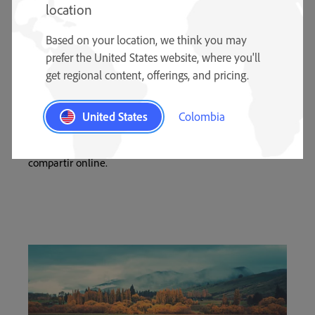
location
Based on your location, we think you may
Encuentra el tamaño de
prefer the United States website, where you'll
archivo perfecto.
get regional content, offerings, and pricing.
Si necesitas una imagen con un tamaño más pequeño,
United States
Colombia
ajusta la calidad y comprime el archivo al almacenar.
Los archivos pequeños son más fáciles de descargar y
compartir online.