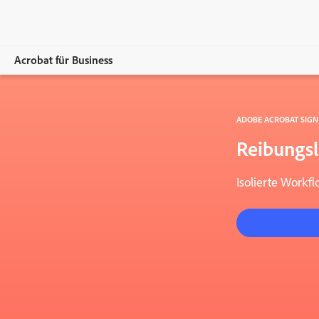
Acrobat für Business
Übersicht
ADOBE ACROBAT SIGN
Produkte
Reibungslo
Lösungen
Isolierte Workf
Ressourcen
Für Admins
Abos vergleichen
Vertrieb kontaktieren