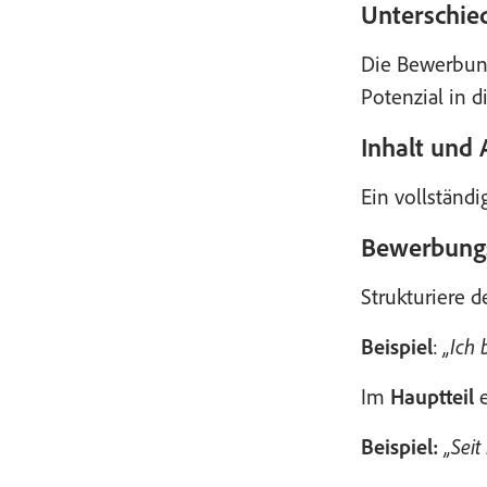
Unterschie
Die Bewerbung
Potenzial in 
Inhalt und
Ein vollständ
Bewerbung
Strukturiere d
Beispiel
:
„Ich 
Im
Hauptteil
e
Beispiel:
„Sei