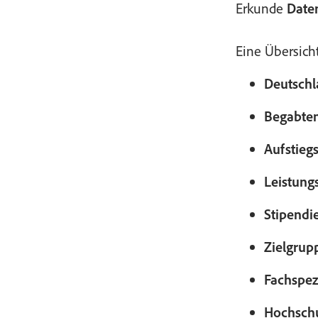
Erkunde
Date
Eine Übersich
Deutschl
Begabten
Aufstieg
Leistung
Stipendie
Zielgrup
Fachspez
Hochschu