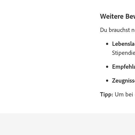
Weitere Be
Du brauchst n
Lebensla
Stipendi
Empfehlu
Zeugniss
Tipp:
Um bei d