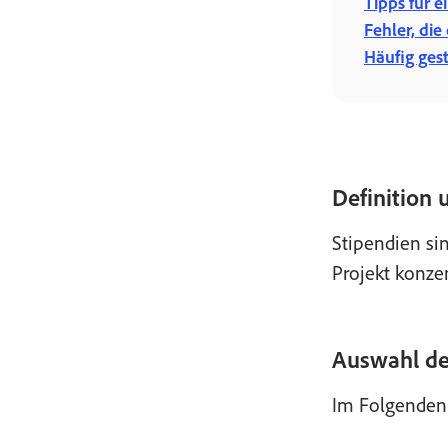
Tipps für 
Fehler, die
Häufig gest
Definition
Stipendien si
Projekt konzen
Auswahl de
Im Folgenden f