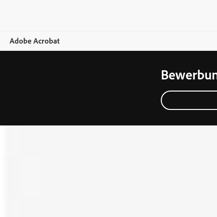
Adobe Acrobat
Bewerbung
Übersicht
Funktionen
Mobile Apps
Abos vergleichen
Onlinetools
Training und Support
Kostenlos testen