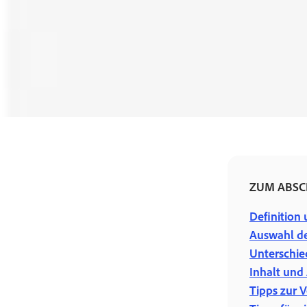
Jetzt kaufen
ZUM ABSC
Definition
Auswahl d
Unterschie
Inhalt und
Tipps zur 