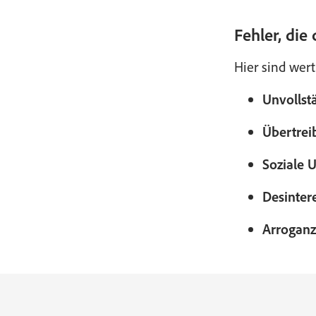
Fehler, die
Hier sind wer
Unvollst
Übertrei
Soziale U
Desinter
Arroganz