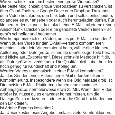
Wie verschickt man am besten eine große Videodatei?
Die beste Möglichkeit, große Videodateien zu verschicken, ist
über Cloud-Tools wie Google Drive oder Dropbox. Du kannst
dein Video hochladen, den Link teilen und selbst entscheiden,
ob andere es nur ansehen oder auch herunterladen dürfen. Für
kleinere Videos kannst du einfach eine E-Mail mit einem reinen
Ansicht-Link schicken oder eine gehostete Version teilen – so
geht’s schneller und bequemer.
Wie komprimiere ich ein Video, um es per E-Mail zu senden?
Wenn du ein Video für den E-Mail-Versand komprimieren
möchtest, lade dein Videomaterial hoch, wähle eine kleinere
Auflösung oder Dateigröße, schneide überflüssige Teile heraus
und klicke auf „Exportieren“. Diese schnelle Methode hilft dir,
die Dateigröße zu verkleinern. Die Qualität bleibt aber trotzdem
hoch genug für Kundschaft und Kollegium.
Werden Videos automatisch in einer E-Mail komprimiert?
Ja, das Senden eines Videos per E-Mail erfordert oft eine
Komprimierung, insbesondere wenn die Originaldatei groß ist.
Die meisten E-Mail-Plattformen haben eine maximale
Anhangsgröße, normalerweise etwa 25 MB. Wenn dein Video
größer ist, musst du es entweder komprimieren, um die
Dateigröße zu reduzieren, oder es in die Cloud hochladen und
den Link teilen.
Ist Adobe Express kostenlos?
Ja. Unser kostenloses Angebot umfasst viele Kernfunktionen,