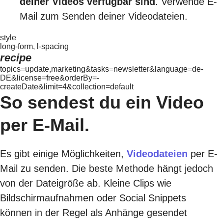
deiner Videos verfügbar sind
. Verwende E-
Mail zum Senden deiner Videodateien.
style
long-form, l-spacing
recipe
topics=update,marketing&tasks=newsletter&language=de-
DE&license=free&orderBy=-
createDate&limit=4&collection=default
So sendest du ein Video
per E-Mail.
Es gibt einige Möglichkeiten,
Videodateien
per E-
Mail zu senden. Die beste Methode hängt jedoch
von der Dateigröße ab. Kleine Clips wie
Bildschirmaufnahmen oder Social Snippets
können in der Regel als Anhänge gesendet