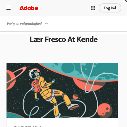
Log ind
Vælg en valgmulighed
Lær Fresco At Kende