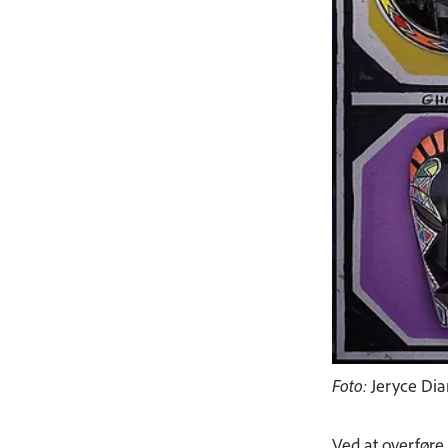
Foto:
Jeryce Di
Ved at overføre