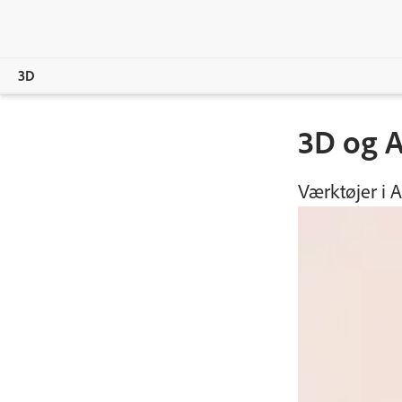
3D
Overview
3D og A
Produkter
Værktøjer i A
Magasin
Fællesskab
Lær og support