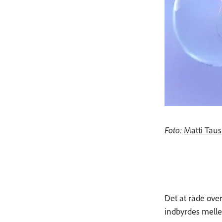
Foto:
Matti Taus
Det at råde over
indbyrdes mell