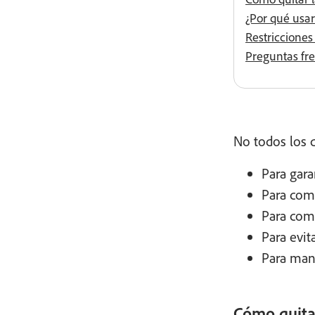
¿Por qué usa
Restricciones
Preguntas fr
No todos los 
Para gar
Para com
Para comp
Para evi
Para mant
Cómo quita