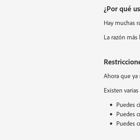
¿Por qué u
Hay muchas ra
La razón más 
Restriccion
Ahora que ya 
Existen varias
Puedes ci
Puedes cr
Puedes c