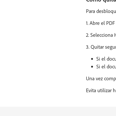
Para desbloque
1. Abre el PD
2. Selecciona 
3. Quitar segu
Si el doc
Si el doc
Una vez compl
Evita utiliza