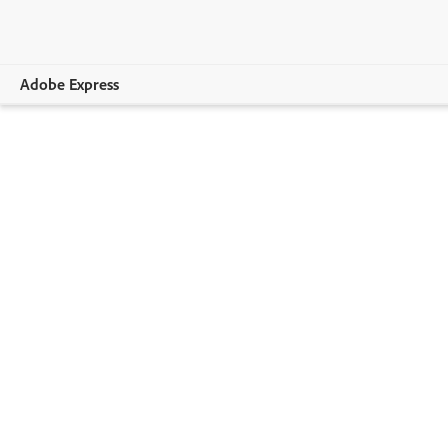
Adobe Express
Overview
Crear
Editar
Empresas
Sector educativo
Planes