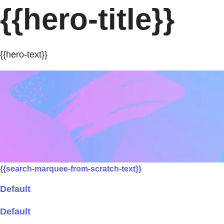
{{hero-title}}
{{hero-text}}
{{search-marquee-from-scratch-text}}
Default
Default