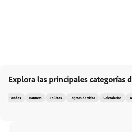
Explora las principales categorías d
Fondos
Banners
Folletos
Tarjetas de visita
Calendarios
T