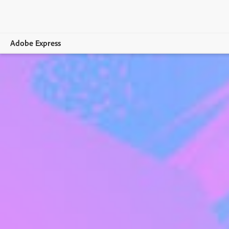
Adobe Express
Overview
Crear
Editar
Empresas
Sector educativo
Planes