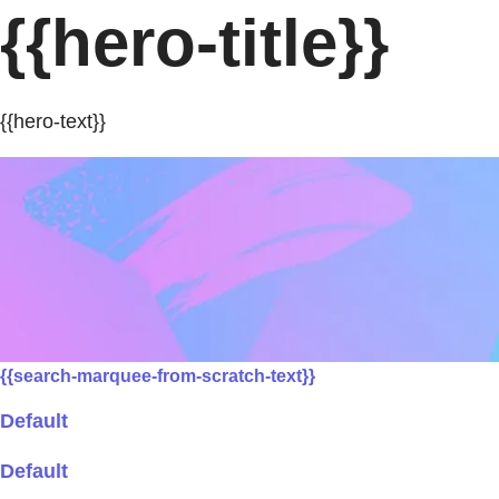
{{hero-title}}
{{hero-text}}
{{search-marquee-from-scratch-text}}
Default
Default