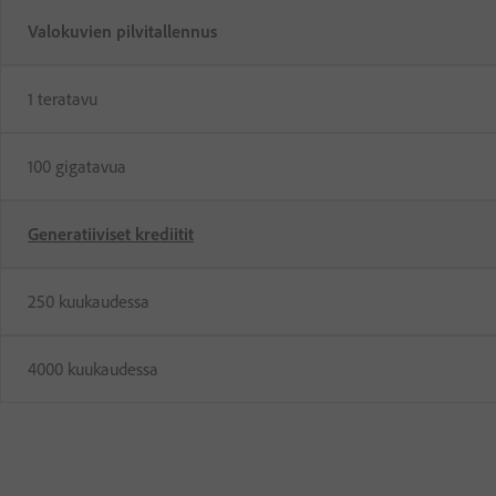
Valokuvien pilvitallennus
1 teratavu
100 gigatavua
Generatiiviset krediitit
250 kuukaudessa
4000 kuukaudessa