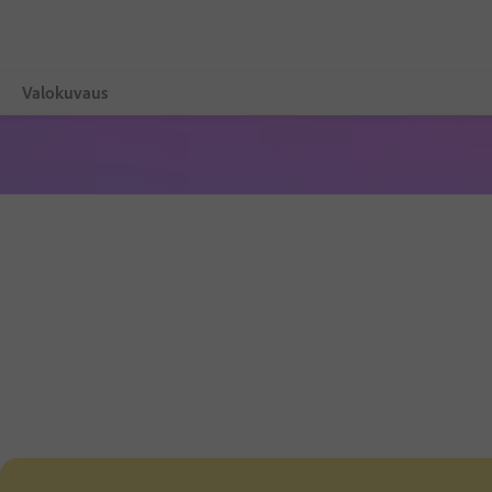
Valokuvaus
Overview
Opettelu ja tuki
Valokuvausvinkit
Hanki vaikutteita.
Sopimusten vertailu
Osta nyt.
Maksuton kokeilu