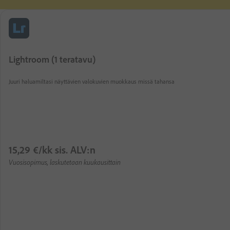
Lightroom (1 teratavu)
Juuri haluamiltasi näyttävien valokuvien muokkaus missä tahansa
15
,
29
€
/kk
sis. ALV:n
Vuosisopimus, laskutetaan kuukausittain