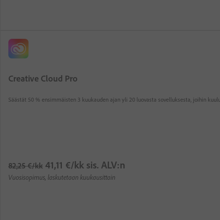
S
ä
ä
Creative Cloud Pro
s
t
Säästät 50 % ensimmäisten 3 kuukauden ajan yli 20 luovasta sovelluksesta, joihin kuu
ä
t
5
0
%
.
Vaihtoehtoisesti hintaan
41
,
11
€
/kk
sis. ALV:n
Säännöllisesti hintaan
82
,
25
€
/kk
Vuosisopimus, laskutetaan kuukausittain