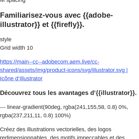
Familiarisez-vous avec {{adobe-
illustrator}} et {{firefly}}.
style
Grid width 10
https://main--cc--adobecom.aem.live/cc-
shared/assets/img/product-icons/svg/illustrator.svg |
Icône d’Illustrator
Découvrez tous les avantages d’{{illustrator}}.
--- linear-gradient(90deg, rgba(241,155,58, 0.8) 0%,
rgba(237,211,11, 0.8) 100%)
Créez des illustrations vectorielles, des logos
redimensionnables, des motifs impeccables et des