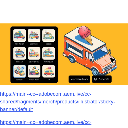
optimisé par l’IA d’Adobe Firefly.
Essai gratuit
S’abonner
https://main--cc--adobecom.aem.live/cc-
shared/fragments/merch/products/illustrator/sticky-
banner/default
https://main--cc--adobecom.aem.live/cc-